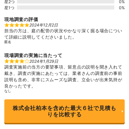
星2つ
0%
星1つ
0%
現地調査の評価
2024年12月2日
R
担当の方は、庭の配管の状況やかなり深く掘る場合につい
a
t
て詳細に説明してくださいました。
e
匿名
d
5
o
u
現場調査の実施に当たって
t
2024年1月29日
R
o
調査実施前の当方の要望事項、留意点の説明を聞き入れて
a
f
t
5
戴き、調査の実施にあたっては、業者さんの調査前の事前
e
d
説明も含め、非常にスムーズな調査、立会いが出来気持が
4
良かったです。
o
u
なし
t
o
f
株式会社柏本を含めた最大６社で見積も
5
りを比較する