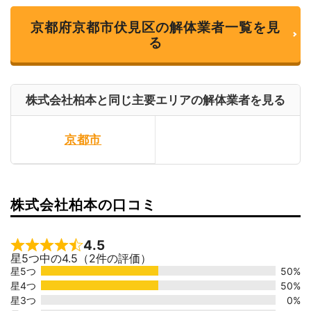
京都府京都市伏見区の解体業者一覧を見
る
株式会社柏本と同じ主要エリアの解体業者を見る
京都市
株式会社柏本の口コミ
4.5
Rated 4.5 out of 5
星5つ中の4.5（2件の評価）
星5つ
50%
星4つ
50%
星3つ
0%