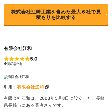
株式会社江﨑工業を含めた最大６社で見
積もりを比較する
有限会社江和
5.0
Rated 5 out of 5
4個の評価
引用：
有限会社江和
有限会社江和は、2003年5月8日に設立した、長崎
県長崎市にある業者さんです。