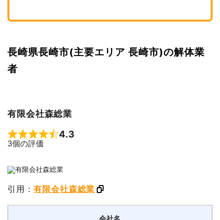
長崎県長崎市(主要エリア 長崎市)の解体業
者
有限会社森総業
4.3
Rated 4.3 out of 5
3個の評価
引用：
有限会社森総業
会社名