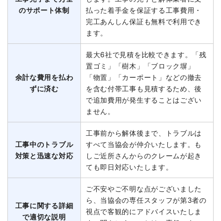
のサポート体制
払った着手金を保証する工事費用・
完工あんしん保証も無料で利用でき
ます。
最大6社で見積を比較できます。「残
置ゴミ」「樹木」「ブロック塀」
余計な費用を払わ
「物置」「カーポート」などの撤去
ずに済む
を含む付帯工事も見積するため、後
で追加費用が発生することはござい
ません。
工事前から解体後まで、トラブルは
工事中のトラブル
すべて当協会が仲介いたします。も
対策と迅速な対応
しご近所さんからのクレームが起き
ても即日対応いたします。
ご不安やご不明な点がございました
ら、当協会の専任スタッフが第3者の
工事に関する詳細
視点で客観的にアドバイスいたしま
で適切な説明