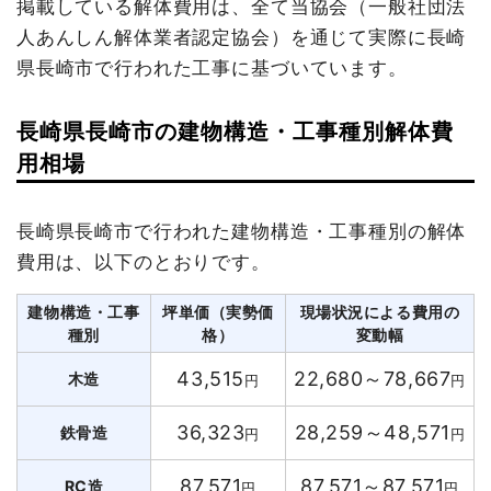
掲載している解体費用は、全て当協会（一般社団法
人あんしん解体業者認定協会）を通じて実際に長崎
県長崎市で行われた工事に基づいています。
長崎県長崎市の建物構造・工事種別解体費
用相場
長崎県長崎市で行われた建物構造・工事種別の解体
費用は、以下のとおりです。
建物構造・工事
坪単価（実勢価
現場状況による費用の
種別
格）
変動幅
43,515
22,680～78,667
木造
円
円
36,323
28,259～48,571
鉄骨造
円
円
87,571
87,571～87,571
RC造
円
円