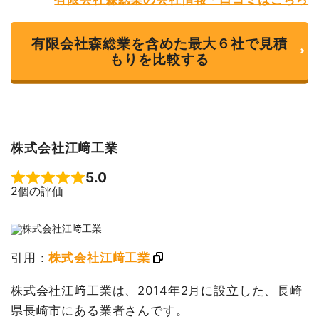
有限会社森総業を含めた最大６社で見積
もりを比較する
株式会社江﨑工業
5.0
Rated 5 out of 5
2個の評価
引用：
株式会社江﨑工業
株式会社江﨑工業は、2014年2月に設立した、長崎
県長崎市にある業者さんです。