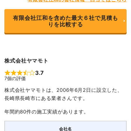
有限会社江和を含めた最大６社で見積も
りを比較する
株式会社ヤマモト
3.7
Rated 3.7 out of 5
7個の評価
株式会社ヤマモトは、2006年6月2日に設立した、
長崎県長崎市にある業者さんです。
年間約80件の施工実績があります。
会社名