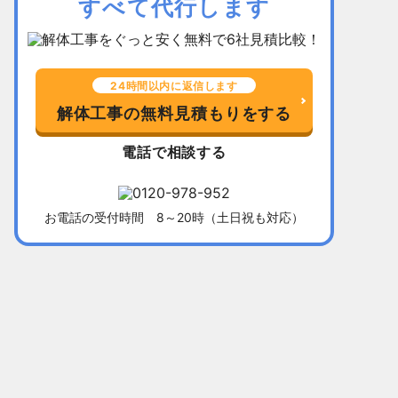
すべて代行します
24時間以内に返信します
解体工事の無料見積もりをする
電話で相談する
お電話の受付時間 8～20時（土日祝も対応）
千葉県習志野市
所在地
福岡県北九
木造平屋建て52坪
建物
木造2階建て
136万5,000円
解体費用
128万円
10日間
工事期間
13日間