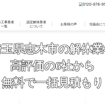
体工事業者
認定解体業者
お客様の声
当協会に
一覧
について
埼玉県志木市の解体業
高評価の6社から
無料で一括見積もり
補助金の申請サポートも無料対応