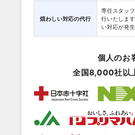
専任スタッ
煩わしい対応の代行
行いたしま
い対応が発
個人のお
全国8,000社