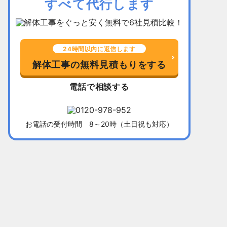
すべて代行します
24時間以内に返信します
解体工事の無料見積もりをする
電話で相談する
お電話の受付時間 8～20時（土日祝も対応）
千葉県習志野市
所在地
福岡県北九
木造平屋建て52坪
建物
木造2階建て
136万5,000円
解体費用
128万円
10日間
工事期間
13日間