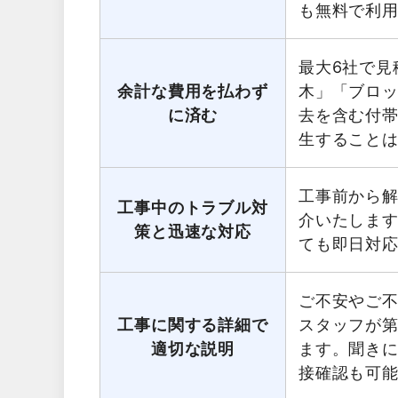
も無料で利
最大6社で見
余計な費用を払わず
木」「ブロ
に済む
去を含む付
生すること
工事前から
工事中のトラブル対
介いたしま
策と迅速な対応
ても即日対
ご不安やご
工事に関する詳細で
スタッフが第
適切な説明
ます。聞き
接確認も可