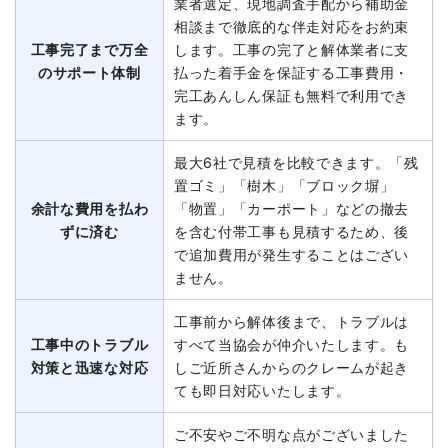
業者選定、現地調査手配から補助金
相談まで徹底的な伴走対応をお約束
工事完了まで万全
します。工事の完了と解体業者に支
のサポート体制
払った着手金を保証する工事費用・
完工あんしん保証も無料で利用でき
ます。
最大6社で見積を比較できます。「残
置ゴミ」「樹木」「ブロック塀」
余計な費用を払わ
「物置」「カーポート」などの撤去
ずに済む
を含む付帯工事も見積するため、後
で追加費用が発生することはござい
ません。
工事前から解体後まで、トラブルは
工事中のトラブル
すべて当協会が仲介いたします。も
対策と迅速な対応
しご近所さんからのクレームが起き
ても即日対応いたします。
ご不安やご不明な点がございました