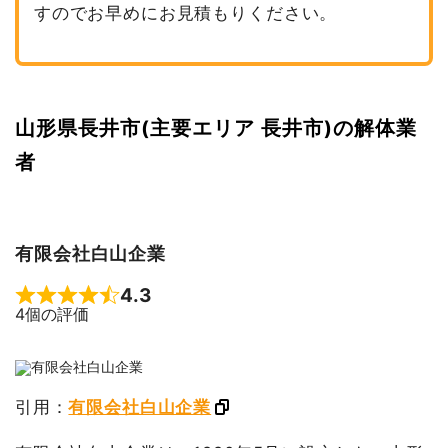
すのでお早めにお見積もりください。
山形県長井市(主要エリア 長井市)の解体業
者
有限会社白山企業
4.3
Rated 4.3 out of 5
4個の評価
引用：
有限会社白山企業