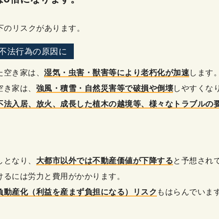
下のリスクがあります。
不法行為の原因に
た空き家は、
湿気・虫害・獣害等により老朽化が加速
します
空き家は、
強風・積雪・自然災害等で破損や倒壊
しやすくな
不法入居、放火、成長した植木の越境等、様々なトラブルの
しとなり、
大都市以外では不動産価値が下降する
と予想され
けるには労力と費用がかかります。
負動産化（利益を産まず負担になる）リスク
もはらんでいま