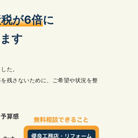
税が6倍
に
ます
ました。
悔を残さないために、ご希望や状況を整