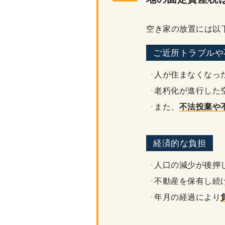
空き家の放置には以
ご近所トラブルや
人が住まなくなっ
老朽化が進行した
また、
不法投棄や
経済的な負担
人口の減少が後押
不動産を保有し続
年月の経過により