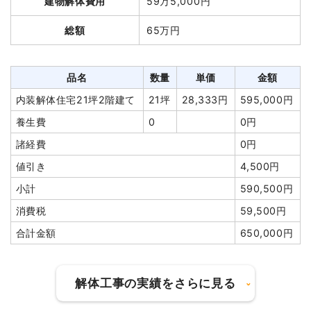
建物解体費用
59万5,000円
軽量鉄骨造住宅40坪2階建
40坪
27,846
1,113,840
鉄骨造倉庫18坪2階建て
18坪
50,000円
900,000円
て
円
円
総額
65万円
養生費
1式
130,000円
養生費
120m²
600円
72,000円
植木・植栽撤去
1式
70,000円
物置撤去
7m²
3,000円
21,000円
品名
数量
単価
金額
外構撤去
1式
50,000円
土間コンクリート撤去
1式
72,000円
内装解体住宅21坪2階建て
21坪
28,333円
595,000円
諸経費
0円
駐車場撤去
18m²
0円
0円
養生費
0
0円
値引き
0円
諸経費
220,000円
諸経費
0円
小計
1,150,000円
値引き
8,840円
値引き
4,500円
消費税
115,000円
小計
1,490,000
小計
590,500円
合計金額
1,265,000円
円
消費税
59,500円
消費税
119,200円
合計金額
650,000円
合計金額
1,609,200
円
建物の種類/構造
鉄骨造倉庫2階建て
解体工事の実績をさらに見る
坪数
24坪