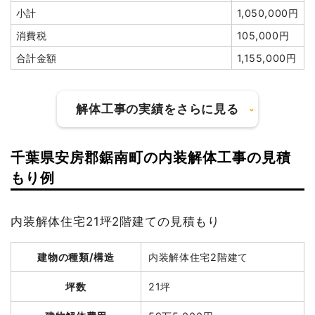
消費税
705,500円
小計
1,050,000円
小計
1,912,800
合計金額
9,950,000
円
消費税
105,000円
円
消費税
191,280円
合計金額
1,155,000円
合計金額
2,104,080
円
解体工事の実績をさらに見る
千葉県安房郡鋸南町の内装解体工事の見積
建物の種類/構造
軽量鉄骨造住宅2階建て
建物の種類/構造
鉄骨造倉庫2階建て
もり例
坪数
40坪
坪数
18坪
内装解体住宅21坪2階建ての見積もり
建物解体費用
111万3,840円
建物解体費用
90万円
建物の種類/構造
内装解体住宅2階建て
総額
160万9,200円
総額
126万5,000円
坪数
21坪
品名
数量
単価
金額
品名
数量
単価
金額