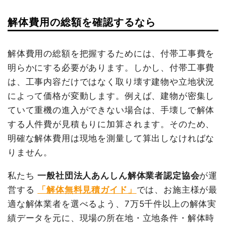
建物解体費用
104万4,200円
解体費用の総額を確認するなら
建物の種類/構造
内装解体店舗1階建て
総額
251万4,000円
坪数
12坪
解体費用の総額を把握するためには、付帯工事費を
明らかにする必要があります。しかし、付帯工事費
建物解体費用
58万8,000円
品名
数量
単価
金額
は、工事内容だけではなく取り壊す建物や立地状況
鉄骨造倉庫24坪2階建
24坪
43,508円
1,044,200
総額
67万円
によって価格が変動します。例えば、建物が密集し
て
円
ていて重機の進入ができない場合は、手壊しで解体
鉄骨造倉庫16坪1階建
16坪
29,233円
467,730円
て
する人件費が見積もりに加算されます。そのため、
品名
数量
単価
金額
明確な解体費用は現地を測量して算出しなければな
切り離し・補修工事
11m
7,491円
82,400円
内装解体店舗12坪1階建て
12坪
49,000円
588,000円
りません。
養生費
1式
229,260円
養生費
1式
30,000円
室内残置物撤去
1台
60,000円
60,000円
諸経費
0円
私たち
一般社団法人あんしん解体業者認定協会
が運
アスベスト撤去
163m²
1,200円
195,600円
値引き
9,800円
営する
「解体無料見積ガイド」
では、お施主様が最
電柱撤去
1基
50,000円
50,000円
適な解体業者を選べるよう、7万5千件以上の解体実
小計
608,200円
績データを元に、現場の所在地・立地条件・解体時
有価物買取
4t
-26,250
-105,000円
消費税
61,800円