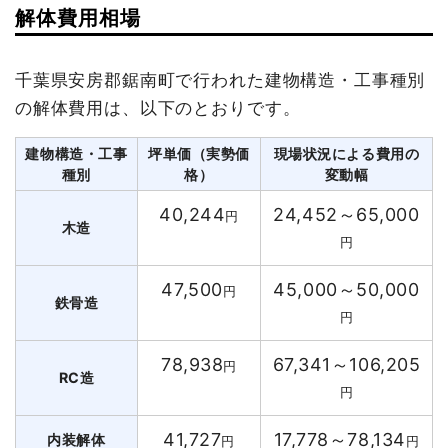
解体費用相場
千葉県安房郡鋸南町で行われた建物構造・工事種別
の解体費用は、以下のとおりです。
建物構造・工事
坪単価（実勢価
現場状況による費用の
種別
格）
変動幅
40,244
24,452～65,000
円
木造
円
47,500
45,000～50,000
円
鉄骨造
円
78,938
67,341～106,205
円
RC造
円
41,727
17,778～78,134
内装解体
円
円