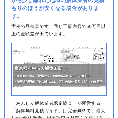
から少し離れた地域の解体業者の見積
室内残置物撤去
2m³
35,000円
70,000円
もりのほうが安くなる場合がありま
諸経費
50,000円
す。
値引き
64,000円
実例の見積書です。同じ工事内容で50万円以
小計
800,000円
上の金額差が出ています。
消費税
80,000円
合計金額
880,000円
「あんしん解体業者認定協会」が運営する
「解体無料見積ガイド」は完全無料で、最大