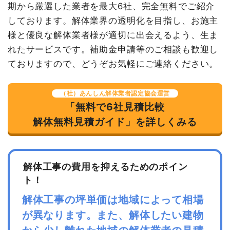
円
期から厳選した業者を最大6社、完全無料でご紹介
合計金額
670,000円
しております。解体業界の透明化を目指し、お施主
諸経費
261,860円
様と優良な解体業者様が適切に出会えるよう、生ま
値引き
595円
れたサービスです。補助金申請等のご相談も歓迎し
小計
2,285,455
ておりますので、どうぞお気軽にご連絡ください。
円
建物の種類/構造
内装解体店舗1階建て
消費税
228,545円
坪数
10坪
（社）あんしん解体業者認定協会運営
合計金額
2,514,000
「無料で6社見積比較
円
建物解体費用
64万4,000円
解体無料見積ガイド」を詳しくみる
総額
88万円
解体工事の費用を抑えるためのポイン
品名
数量
単価
金額
ト！
内装解体店舗10坪1階建て
10坪
64,400円
644,000円
解体工事の坪単価は地域によって相場
養生費
1式
50,000円
が異なります。また、解体したい建物
家具・家電処分
1式
50,000円