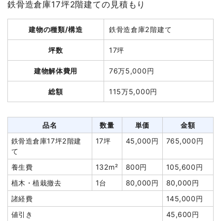
鉄骨造倉庫17坪2階建ての見積もり
特殊車両
1式
200,000円
建物解体費用
136万8,000円
養生費
400m²
600円
240,000円
建物の種類/構造
鉄骨造倉庫2階建て
総額
210万4,080円
浄化槽・便槽撤去
1式
30,000円
坪数
17坪
土間コンクリート撤去
250m²
2,500円
625,000円
品名
数量
単価
金額
植木・植栽撤去
5台
160,000
800,000円
建物解体費用
76万5,000円
円
軽量鉄骨造住宅36坪2階建
36
38,000
1,368,000
総額
115万5,000円
て
坪
円
円
室内残置物撤去
8台
60,000
480,000円
円
養生費
3面
50,000
150,000円
円
ブロック塀撤去
1式
100,000円
品名
数量
単価
金額
外構撤去
1面
50,000
50,000円
ブロック塀撤去
1式
150,000円
鉄骨造倉庫17坪2階建
17坪
45,000円
765,000円
円
て
アスベスト撤去
1式
150,000円
植木・植栽撤去
2台
60,000
120,000円
養生費
132m²
800円
105,600円
諸経費
890,000円
円
植木・植栽撤去
1台
80,000円
80,000円
値引き
60,500円
土間コンクリート撤去
1式
50,000円
諸経費
145,000円
小計
9,244,500
諸経費
174,800円
円
値引き
45,600円
値引き
0円