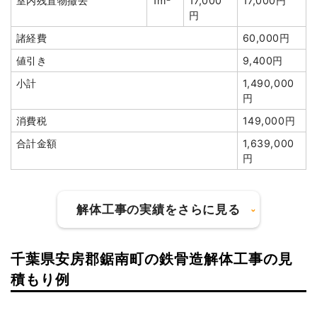
室内残置物撤去
1m²
17,000
17,000円
円
諸経費
60,000円
建物の種類/構造
木造住宅2階建て
値引き
9,400円
小計
1,490,000
坪数
75坪
円
建物解体費用
413万2,475円
消費税
149,000円
合計金額
1,639,000
総額
995万円
円
品名
数量
単価
金額
解体工事の実績をさらに見る
木造住宅75坪2階建て
75坪
55,100
4,132,475
円
円
木造住宅12坪1階建て
12坪
59,433
713,195円
千葉県安房郡鋸南町の鉄骨造解体工事の見
円
建物の種類/構造
軽量鉄骨造住宅2階建て
積もり例
鉄筋コンクリート造倉庫
10坪
79,433
794,330円
坪数
36坪
10坪1階建て
円