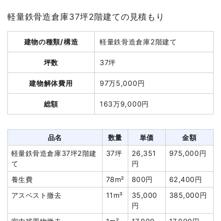
坪数
30坪
軽量鉄骨造倉庫37坪2階建ての見積もり
建物解体費用
48万円
建物の種類/構造
軽量鉄骨造倉庫2階建て
総額
57万円
坪数
37坪
品名
数量
単価
金額
建物解体費用
97万5,000円
木造小屋30坪1階建て
30坪
16,000円
480,000円
総額
163万9,000円
養生費
0
0円
室外設備・機器撤去
2個
20,000円
40,000円
品名
数量
単価
金額
諸経費
0円
軽量鉄骨造倉庫37坪2階建
37坪
26,351
975,000円
値引き
2,000円
て
円
小計
518,000円
養生費
78m²
800円
62,400円
消費税
52,000円
アスベスト撤去
11m³
35,000
385,000円
合計金額
570,000円
円