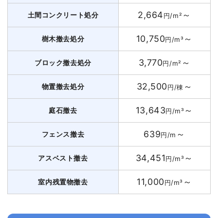
2,664
～
土間コンクリート処分
円/m²
10,750
～
樹木撤去処分
円/m³
3,770
～
ブロック撤去処分
円/m²
32,500
～
物置撤去処分
円/棟
13,643
～
庭石撤去
円/m³
639
～
フェンス撤去
円/m
34,451
～
アスベスト撤去
円/m³
11,000
～
室内残置物撤去
円/m³