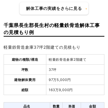
解体工事の実績をさらに見る
千葉県長生郡長生村の軽量鉄骨造解体工事
建物の種類/構造
木造住宅2階建て
の見積もり例
坪数
26坪
軽量鉄骨造倉庫37坪2階建ての見積もり
建物解体費用
95万618円
建物の種類/構造
軽量鉄骨造倉庫2階建て
総額
330万円
坪数
37坪
品名
数量
単価
金額
建物解体費用
97万5,000円
木造住宅26坪2階建て
26坪
36,562円
950,618円
総額
163万9,000円
養生費
1式
177,912円
土間コンクリート撤去
27m²
2,486円
67,125円
品名
数量
単価
金額
土間コンクリート撤去
2m²
3,080円
6,160円