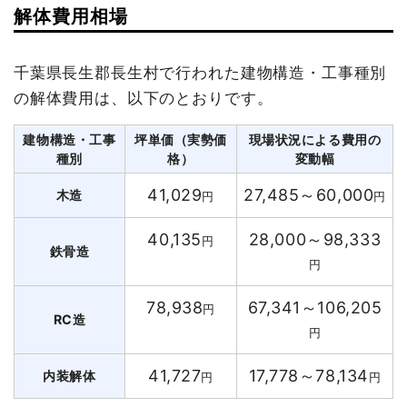
解体費用相場
千葉県長生郡長生村で行われた建物構造・工事種別
の解体費用は、以下のとおりです。
建物構造・工事
坪単価（実勢価
現場状況による費用の
種別
格）
変動幅
41,029
27,485～60,000
木造
円
円
40,135
28,000～98,333
円
鉄骨造
円
78,938
67,341～106,205
円
RC造
円
41,727
17,778～78,134
内装解体
円
円