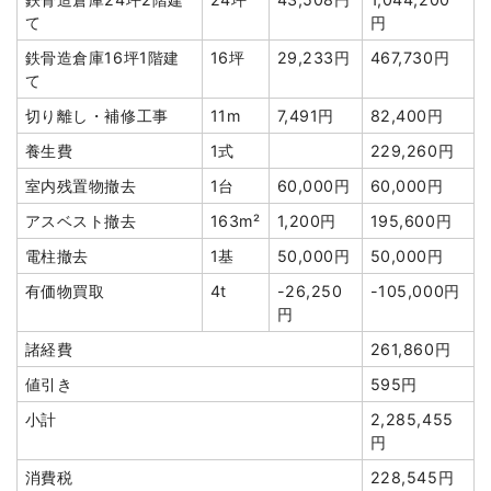
円
値引き
0円
て
円
植木・植栽撤去
2台
60,000
120,000円
小計
1,474,000円
鉄骨造倉庫16坪1階建
16坪
29,233円
467,730円
円
て
消費税
147,400円
土間コンクリート撤去
1式
50,000円
切り離し・補修工事
11m
7,491円
82,400円
合計金額
1,621,400円
諸経費
174,800円
養生費
1式
229,260円
値引き
0円
室内残置物撤去
1台
60,000円
60,000円
小計
1,912,800
アスベスト撤去
163m²
1,200円
195,600円
円
電柱撤去
1基
50,000円
50,000円
消費税
191,280円
有価物買取
4t
-26,250
-105,000円
合計金額
2,104,080
円
円
諸経費
261,860円
値引き
595円
小計
2,285,455
円
建物の種類/構造
軽量鉄骨造住宅2階建て
消費税
228,545円
坪数
40坪