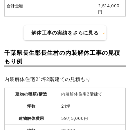
合計金額
2,514,000
建物解体費用
111万3,840円
円
総額
160万9,200円
解体工事の実績をさらに見る
品名
数量
単価
金額
千葉県長生郡長生村の内装解体工事の見積
軽量鉄骨造住宅40坪2階建
40坪
27,846
1,113,840
て
円
円
建物の種類/構造
鉄骨造倉庫2階建て
もり例
養生費
120m²
600円
72,000円
坪数
57坪
物置撤去
7m²
3,000円
21,000円
内装解体住宅21坪2階建ての見積もり
建物解体費用
228万円
土間コンクリート撤去
1式
72,000円
建物の種類/構造
内装解体住宅2階建て
総額
503万8,000円
駐車場撤去
18m²
0円
0円
諸経費
220,000円
坪数
21坪
値引き
8,840円
品名
数量
単価
金額
建物解体費用
59万5,000円
小計
1,490,000
鉄骨造倉庫57坪2階建
57坪
40,000
2,280,000
円