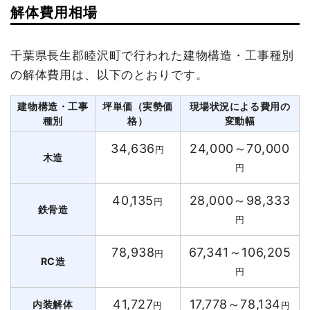
解体費用相場
千葉県長生郡睦沢町で行われた建物構造・工事種別
の解体費用は、以下のとおりです。
建物構造・工事
坪単価（実勢価
現場状況による費用の
種別
格）
変動幅
34,636
24,000～70,000
円
木造
円
40,135
28,000～98,333
円
鉄骨造
円
78,938
67,341～106,205
円
RC造
円
41,727
17,778～78,134
内装解体
円
円