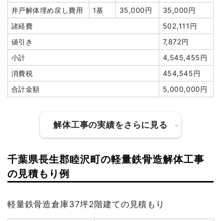
井戸解体埋め戻し費用
1基
35,000円
35,000円
諸経費
502,111円
値引き
7,872円
小計
4,545,455円
消費税
454,545円
合計金額
5,000,000円
解体工事の実績をさらに見る
千葉県長生郡睦沢町の軽量鉄骨造解体工事
建物の種類/構造
木造工場1階建て
の見積もり例
坪数
11坪
軽量鉄骨造倉庫37坪2階建ての見積もり
建物解体費用
30万8,000円