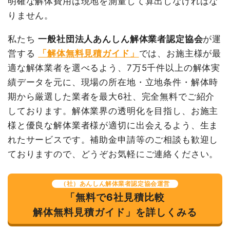
明確な解体費用は現地を測量して算出しなければな
建て
円
円
内装解体店舗12坪1階建て
12坪
49,000円
588,000円
りません。
ベタ基礎加算
114m²
3,500
399,000円
養生費
1式
30,000円
円
諸経費
0円
私たち
一般社団法人あんしん解体業者認定協会
が運
養生費
350m²
700円
245,000円
値引き
9,800円
営する
「解体無料見積ガイド」
では、お施主様が最
物置撤去
3坪
20,000
60,000円
適な解体業者を選べるよう、7万5千件以上の解体実
小計
608,200円
円
績データを元に、現場の所在地・立地条件・解体時
消費税
61,800円
室内残置物撤去
5台
80,000
400,000円
期から厳選した業者を最大6社、完全無料でご紹介
円
合計金額
670,000円
しております。解体業界の透明化を目指し、お施主
ブロック塀撤去
1式
20,000円
様と優良な解体業者様が適切に出会えるよう、生ま
諸経費
30,000円
れたサービスです。補助金申請等のご相談も歓迎し
値引き
156,600円
ておりますので、どうぞお気軽にご連絡ください。
建物の種類/構造
内装解体店舗1階建て
小計
3,349,400
円
坪数
10坪
（社）あんしん解体業者認定協会運営
消費税
350,600円
「無料で6社見積比較
建物解体費用
64万4,000円
合計金額
3,700,000
解体無料見積ガイド」を詳しくみる
円
総額
88万円