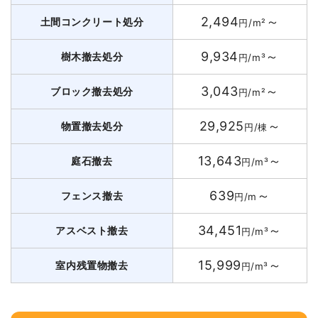
2,494
～
土間コンクリート処分
円/m²
9,934
～
樹木撤去処分
円/m³
3,043
～
ブロック撤去処分
円/m²
29,925
～
物置撤去処分
円/棟
13,643
～
庭石撤去
円/m³
639
～
フェンス撤去
円/m
34,451
～
アスベスト撤去
円/m³
15,999
～
室内残置物撤去
円/m³