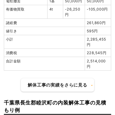
電柱撤去
1基
50,000円
50,000円
消費税
191,280円
有価物買取
4t
-26,250
-105,000円
合計金額
2,104,080
円
円
諸経費
261,860円
値引き
595円
小計
2,285,455
円
建物の種類/構造
軽量鉄骨造住宅2階建て
消費税
228,545円
坪数
40坪
合計金額
2,514,000
建物解体費用
111万3,840円
円
総額
160万9,200円
解体工事の実績をさらに見る
品名
数量
単価
金額
千葉県長生郡睦沢町の内装解体工事の見積
軽量鉄骨造住宅40坪2階建
40坪
27,846
1,113,840
て
円
円
建物の種類/構造
鉄骨造倉庫2階建て
もり例