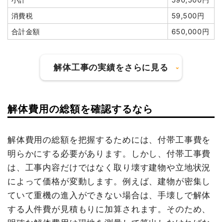
円
消費税
59,500円
消費税
458,000円
合計金額
650,000円
合計金額
5,038,000
円
解体工事の実績をさらに見る
建物の種類/構造
鉄骨造工場兼住宅2階建て
解体費用の総額を確認するなら
建物の種類/構造
内装解体店舗1階建て
坪数
67坪
坪数
12坪
解体費用の総額を把握するためには、付帯工事費を
建物解体費用
235万2,000円
明らかにする必要があります。しかし、付帯工事費
建物解体費用
58万8,000円
総額
370万円
は、工事内容だけではなく取り壊す建物や立地状況
総額
67万円
によって価格が変動します。例えば、建物が密集し
ていて重機の進入ができない場合は、手壊しで解体
品名
数量
単価
金額
する人件費が見積もりに加算されます。そのため、
品名
数量
単価
金額
鉄骨造工場兼住宅67坪2階
67坪
35,104
2,352,000