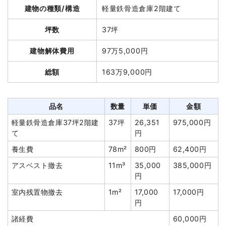
建物の種類/構造
軽量鉄骨造倉庫2階建て
総額
660万円
坪数
37坪
品名
数量
単価
金額
建物解体費用
97万5,000円
木造工場11坪1階建て
11坪
28,000
308,000円
総額
163万9,000円
円
鉄骨造倉庫150坪1階建
150
26,000
3,900,000
て
坪
円
円
品名
数量
単価
金額
木造工場24坪1階建て
24坪
26,000
624,000円
軽量鉄骨造倉庫37坪2階建
37坪
26,351
975,000円
円
て
円
鉄骨造工場17坪1階建て
17坪
24,265
412,500円
養生費
78m²
800円
62,400円
円
アスベスト撤去
11m³
35,000
385,000円
養生費
1式
200,000円
円
駐車場撤去
1式
80,000円
室内残置物撤去
1m²
17,000
17,000円
浄化槽・便槽撤去
1式
100,000円
円
アスベスト撤去
1式
60,000円
諸経費
60,000円