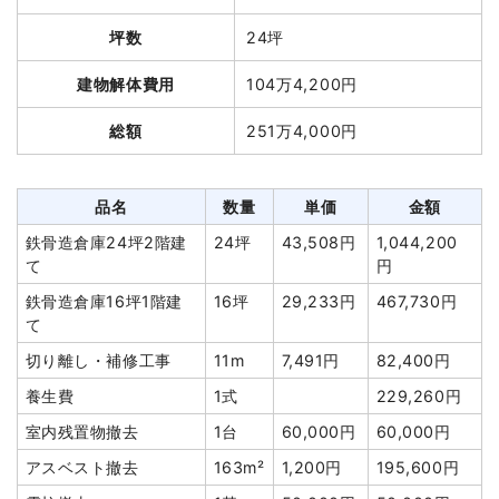
総額
495万円
坪数
24坪
品名
数量
単価
金額
建物解体費用
104万4,200円
品名
数量
単価
金額
軽量鉄骨造住宅36坪2階建
36
38,000
1,368,000
総額
251万4,000円
て
坪
円
円
木造住宅24坪2階建て
24坪
130,000円
3,120,000円
養生費
3面
50,000
150,000円
養生費
0
0円
円
品名
数量
単価
金額
物置小屋撤去
5坪
137,000円
685,000円
外構撤去
1面
50,000
50,000円
鉄骨造倉庫24坪2階建
24坪
43,508円
1,044,200
室内残置物撤去
40m²
12,000円
480,000円
円
て
円
諸経費
250,000円
植木・植栽撤去
2台
60,000
120,000円
鉄骨造倉庫16坪1階建
16坪
29,233円
467,730円
円
値引き
35,000円
て
土間コンクリート撤去
1式
50,000円
小計
4,500,000円
切り離し・補修工事
11m
7,491円
82,400円
諸経費
174,800円
消費税
450,000円
養生費
1式
229,260円
値引き
0円
合計金額
4,950,000円
室内残置物撤去
1台
60,000円
60,000円
小計
1,912,800
アスベスト撤去
163m²
1,200円
195,600円
円