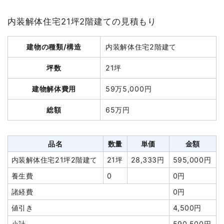
養生費
120m²
600円
72,000円
坪数
57坪
物置撤去
7m²
3,000円
21,000円
内装解体住宅21坪2階建ての見積もり
建物解体費用
228万円
土間コンクリート撤去
1式
72,000円
建物の種類/構造
内装解体住宅2階建て
総額
503万8,000円
駐車場撤去
18m²
0円
0円
諸経費
220,000円
坪数
21坪
値引き
8,840円
品名
数量
単価
金額
建物解体費用
59万5,000円
小計
1,490,000
鉄骨造倉庫57坪2階建
57坪
40,000
2,280,000
円
総額
65万円
て
円
円
消費税
119,200円
養生費
320m²
1,078円
345,000円
合計金額
1,609,200
アスベスト撤去
42m²
35,000
1,470,000円
品名
数量
単価
金額
円
円
内装解体住宅21坪2階建て
21坪
28,333円
595,000円
土間コンクリート撤去
198m²
2,000円
396,000円
養生費
0
0円
諸経費
98,000円
諸経費
0円
値引き
9,000円
値引き
4,500円
小計
4,580,000
小計
590,500円