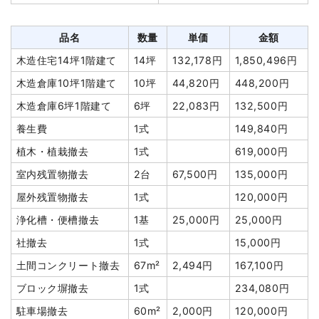
品名
数量
単価
金額
木造住宅14坪1階建て
14坪
132,178円
1,850,496円
木造倉庫10坪1階建て
10坪
44,820円
448,200円
木造倉庫6坪1階建て
6坪
22,083円
132,500円
養生費
1式
149,840円
植木・植栽撤去
1式
619,000円
室内残置物撤去
2台
67,500円
135,000円
屋外残置物撤去
1式
120,000円
浄化槽・便槽撤去
1基
25,000円
25,000円
社撤去
1式
15,000円
土間コンクリート撤去
67m²
2,494円
167,100円
ブロック塀撤去
1式
234,080円
駐車場撤去
60m²
2,000円
120,000円