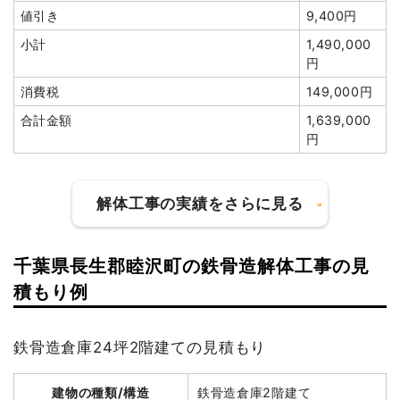
物置撤去
5坪
40,000
200,000円
値引き
9,400円
円
小計
1,490,000
諸経費
150,000円
円
値引き
37,950円
消費税
149,000円
小計
5,996,550
合計金額
1,639,000
円
円
消費税
603,450円
合計金額
6,600,000
解体工事の実績をさらに見る
円
千葉県長生郡睦沢町の鉄骨造解体工事の見
建物の種類/構造
軽量鉄骨造住宅2階建て
積もり例
建物の種類/構造
木造住宅2階建て
坪数
36坪
鉄骨造倉庫24坪2階建ての見積もり
坪数
24坪
建物解体費用
136万8,000円
建物解体費用
312万円
建物の種類/構造
鉄骨造倉庫2階建て
総額
210万4,080円