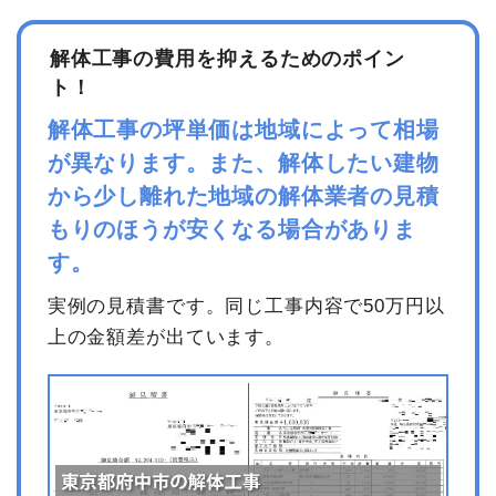
解体工事の費用を抑えるためのポイン
品名
数量
単価
金額
ト！
内装解体店舗10坪1階建て
10坪
64,400円
644,000円
解体工事の坪単価は地域によって相場
養生費
1式
50,000円
が異なります。また、解体したい建物
家具・家電処分
1式
50,000円
から少し離れた地域の解体業者の見積
室内残置物撤去
2m³
35,000円
70,000円
もりのほうが安くなる場合がありま
諸経費
50,000円
す。
値引き
64,000円
実例の見積書です。同じ工事内容で50万円以
小計
800,000円
上の金額差が出ています。
消費税
80,000円
合計金額
880,000円