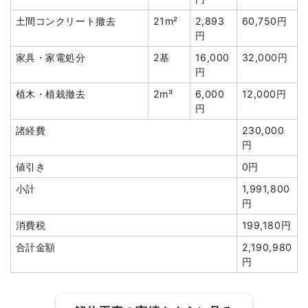
土間コンクリート撤去
21m²
2,893
60,750円
円
家具・家電処分
2基
16,000
32,000円
建物の種類/構造
木造住宅2階建て
円
坪数
102坪
植木・植栽撤去
2m³
6,000
12,000円
円
建物解体費用
437万2,650円
諸経費
230,000
円
総額
628万6,665円
値引き
0円
小計
1,991,800
品名
数量
単価
金額
円
木造住宅102坪2階建
102坪
42,869
4,372,650円
消費税
199,180円
て
円
合計金額
2,190,980
養生費
340m²
550円
187,000円
円
土間コンクリート撤去
53m²
3,268円
173,200円
植木・植栽撤去
8m³
6,000円
48,000円