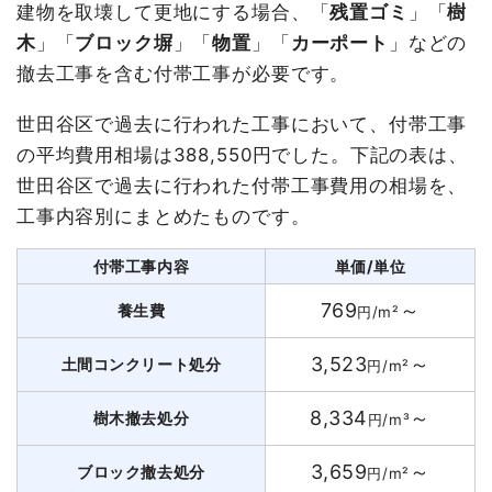
建物を取壊して更地にする場合、「
残置ゴミ
」「
樹
木
」「
ブロック塀
」「
物置
」「
カーポート
」などの
撤去工事を含む付帯工事が必要です。
世田谷区で過去に行われた工事において、付帯工事
の平均費用相場は388,550円でした。下記の表は、
世田谷区で過去に行われた付帯工事費用の相場を、
工事内容別にまとめたものです。
付帯工事内容
単価/単位
769
～
養生費
円/m²
3,523
～
土間コンクリート処分
円/m²
8,334
～
樹木撤去処分
円/m³
3,659
～
ブロック撤去処分
円/m²