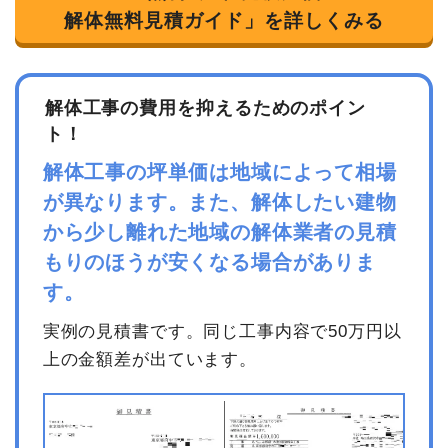
め）
解体無料見積ガイド」を詳しくみる
室内残置物撤去
1式
30,000円
諸経費
150,000円
値引き
5,700円
解体工事の費用を抑えるためのポイン
ト！
小計
1,670,000
円
解体工事の坪単価は地域によって相場
消費税
167,000円
が異なります。また、解体したい建物
合計金額
1,837,000
から少し離れた地域の解体業者の見積
円
もりのほうが安くなる場合がありま
す。
実例の見積書です。同じ工事内容で50万円以
建物の種類/構造
内装解体店舗1階建て
上の金額差が出ています。
坪数
41坪
建物解体費用
426万3,289円