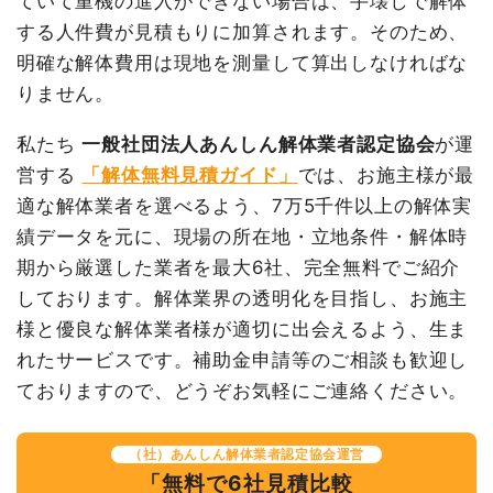
ていて重機の進入ができない場合は、手壊しで解体
する人件費が見積もりに加算されます。そのため、
数
品名
単価
金額
品名
数量
単価
金額
量
明確な解体費用は現地を測量して算出しなければな
鉄骨造ビル192坪4階建
192
67,248
12,911,600円
内装解体店舗10坪1階建て
10
112,470
1,124,700
りません。
て
坪
円
坪
円
円
私たち
一般社団法人あんしん解体業者認定協会
が運
養生費
1式
2,385,000円
養生費
0
0円
営する
「解体無料見積ガイド」
では、お施主様が最
土木工事
1式
1,829,000円
家具・家電処分
1式
10,000円
適な解体業者を選べるよう、7万5千件以上の解体実
諸経費
2,560,000円
家具・家電処分
1式
50,000円
績データを元に、現場の所在地・立地条件・解体時
値引き
1,654,160円
看板撤去
1式
200,000円
期から厳選した業者を最大6社、完全無料でご紹介
小計
18,031,440円
室外設備・機器撤去
1式
12,000円
しております。解体業界の透明化を目指し、お施主
消費税
1,968,560円
アスベスト撤去
1m³
25,000
25,000円
様と優良な解体業者様が適切に出会えるよう、生ま
円
合計金額
20,000,000
れたサービスです。補助金申請等のご相談も歓迎し
円
その他（床モルタル補修）
1式
60,000円
ておりますので、どうぞお気軽にご連絡ください。
その他（外部外壁シール埋
1式
8,000円
め）
（社）あんしん解体業者認定協会運営
その他（看板支柱撤去後穴埋
1式
6,000円
「無料で6社見積比較