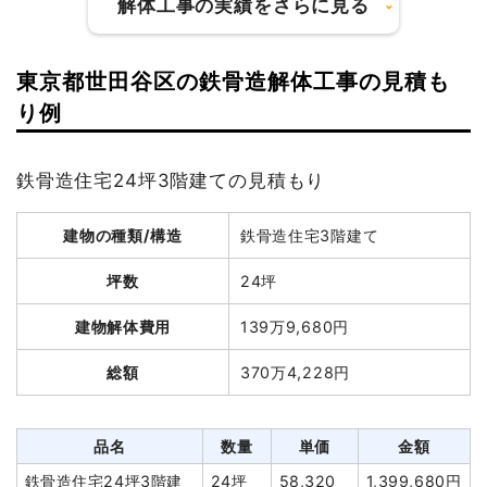
解体工事の実績をさらに見る
外構撤去
27m²
2,622円
70,800円
植木・植栽撤去
1式
3,000円
東京都世田谷区の鉄骨造解体工事の見積も
アスベスト撤去
102坪
2,985円
304,500円
建物の種類/構造
軽量鉄骨造住宅2階建て
り例
アスベスト撤去
102坪
3,980円
406,000円
坪数
46坪
諸経費
150,000円
鉄骨造住宅24坪3階建ての見積もり
値引き
0円
建物解体費用
290万7,000円
小計
5,715,150円
建物の種類/構造
鉄骨造住宅3階建て
総額
367万円
消費税
571,515円
坪数
24坪
合計金額
6,286,665円
品名
数量
単価
金額
建物解体費用
139万9,680円
軽量鉄骨造住宅46坪2階
46坪
63,196
2,907,000
総額
370万4,228円
建て
円
円
養生費
260m²
900円
234,000円
ブロック塀撤去
9m²
3,306
29,750円
品名
数量
単価
金額
円
鉄骨造住宅24坪3階建
24坪
58,320
1,399,680円