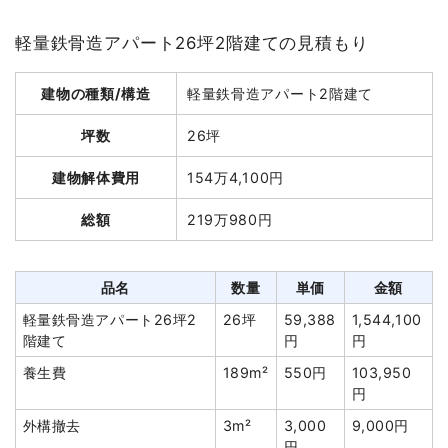
坪数
11坪
軽量鉄骨造アパート26坪2階建ての見積もり
建物解体費用
40万8,800円
建物の種類/構造
軽量鉄骨造アパート2階建て
総額
78万7,402円
坪数
26坪
品名
数量
単価
金額
建物解体費用
154万4,100円
木造住宅11坪2階建て
11坪
37,164円
408,800円
総額
219万980円
養生費
126m²
550円
69,300円
土間コンクリート撤去
2m²
8,860円
17,720円
品名
数量
単価
金額
諸経費
220,000円
軽量鉄骨造アパート26坪2
26坪
59,388
1,544,100
値引き
0円
階建て
円
円
小計
715,820円
養生費
189m²
550円
103,950
消費税
71,582円
円
合計金額
787,402円
外構撤去
3m²
3,000
9,000円
円