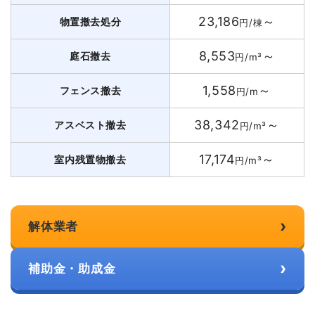
23,186
～
物置撤去処分
円/棟
8,553
～
庭石撤去
円/m³
1,558
～
フェンス撤去
円/m
38,342
～
アスベスト撤去
円/m³
17,174
～
室内残置物撤去
円/m³
›
解体業者
›
補助金・助成金