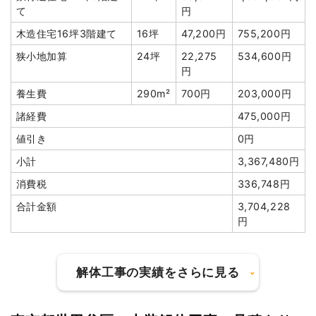
植木・植栽撤去
5m³
10,000
50,000円
て
円
円
木造住宅16坪3階建て
16坪
47,200円
755,200円
庭石撤去
1式
25,000円
狭小地加算
24坪
22,275
534,600円
諸経費
100,000円
円
値引き
9,386円
養生費
290m²
700円
203,000円
小計
3,336,364
諸経費
475,000円
円
値引き
0円
消費税
333,636円
小計
3,367,480円
合計金額
3,670,000
消費税
336,748円
円
合計金額
3,704,228
円
建物の種類/構造
軽量鉄骨造アパート2階建て
解体工事の実績をさらに見る
坪数
114坪