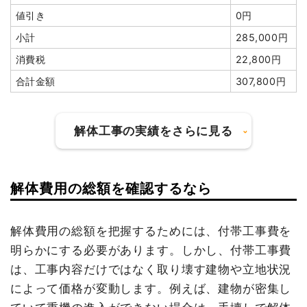
円
小計
5,796,296
値引き
0円
円
諸経費
160,000円
小計
285,000円
消費税
463,704円
値引き
8,090円
消費税
22,800円
合計金額
6,260,000
小計
2,790,910円
合計金額
307,800円
円
消費税
279,090円
合計金額
3,070,000
円
解体工事の実績をさらに見る
解体費用の総額を確認するなら
建物の種類/構造
内装解体店舗1階建て
建物の種類/構造
鉄骨造ビル4階建て
坪数
10坪
解体費用の総額を把握するためには、付帯工事費を
坪数
192坪
明らかにする必要があります。しかし、付帯工事費
建物解体費用
112万4,700円
建物解体費用
1,291万1,600円
は、工事内容だけではなく取り壊す建物や立地状況
総額
183万7,000円
によって価格が変動します。例えば、建物が密集し
総額
2,000万円