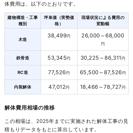
体費用は、以下のとおりです。
建物構造・工事
坪単価（実勢価
現場状況による費用の
種別
格）
変動幅
38,499
26,000～68,000
円
木造
円
53,345
30,225～86,311
鉄骨造
円
円
77,526
65,500～87,526
RC造
円
円
47,012
18,466～78,727
内装解体
円
円
解体費用相場の推移
この相場は、2025年までに実施された解体工事の見
積もりデータをもとに算出しています。