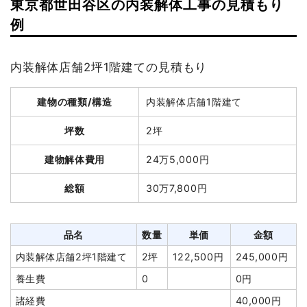
東京都世田谷区の内装解体工事の見積もり
建物解体費用
446万1,600円
建物の種類/構造
鉄骨造住宅2階建て
例
総額
626万円
坪数
44坪
内装解体店舗2坪1階建ての見積もり
建物解体費用
201万6,000円
品名
数量
単価
金額
建物の種類/構造
内装解体店舗1階建て
総額
307万円
軽量鉄骨造アパート114坪2
114坪
39,137
4,461,600
階建て
円
円
坪数
2坪
養生費
416m²
550円
228,690円
品名
数量
単価
金額
建物解体費用
24万5,000円
植木・植栽撤去
40m³
7,000
280,000円
鉄骨造住宅44坪2階建
44坪
45,818
2,016,000円
円
総額
30万7,800円
て
円
アスベスト撤去
114坪
5,965
680,000円
養生費
270m²
800円
216,000円
円
太陽光パネル撤去
33枚
8,000円
264,000円
品名
数量
単価
金額
室内残置物撤去
1m³
8,000
8,000円
円
土間コンクリート撤去
23m²
3,500円
80,500円
内装解体店舗2坪1階建て
2坪
122,500円
245,000円
諸経費
140,000円
ブロック塀撤去
15m²
3,500円
52,500円
養生費
0
0円
値引き
1,994円
植木・植栽撤去
1m³
10,000
10,000円
諸経費
40,000円