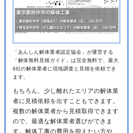
総額
498万2,352円
品名
数量
単価
金額
内装解体店舗41坪1階建
41
103,983
4,263,289
て
坪
円
円
「あんしん解体業者認定協会」が運営する
養生費
0
0円
「解体無料見積ガイド」は完全無料で、最大
室内残置物撤去
1式
250,000円
6社の解体業者に現地調査と見積を依頼でき
諸経費
100,000円
ます。
値引き
0円
もちろん、少し離れたエリアの解体業
小計
4,613,289円
者に見積依頼を出すこともできます。
消費税
369,063円
複数の解体業者から見積取得できます
合計金額
4,982,352
円
ので、最適な解体業者選びができま
す。解体工事の費用を抑えたい方や、