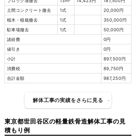
ブロック塀撤去
13m³
14,423円
187,500円
土間コンクリート撤去
1式
20,000円
植木・植栽撤去
1式
350,000円
駐車場撤去
1式
50,000円
諸経費
0円
値引き
0円
小計
897,500円
消費税
89,750円
合計金額
987,250円
解体工事の実績をさらに見る
東京都世田谷区の軽量鉄骨造解体工事の見
建物の種類/構造
木造住宅2階建て
積もり例