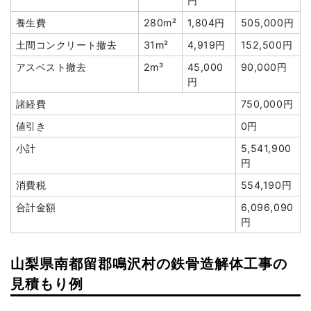
円
合計金額
1,177,000円
養生費
280m²
1,804円
505,000円
土間コンクリート撤去
31m²
4,919円
152,500円
アスベスト撤去
2m³
45,000
90,000円
円
建物の種類/構造
木造アパート2階建て
諸経費
750,000円
値引き
0円
坪数
40坪
小計
5,541,900
建物解体費用
124万円
円
消費税
554,190円
総額
181万5,000円
合計金額
6,096,090
円
品名
数量
単価
金額
木造アパート40坪2階建
40坪
31,000
1,240,000
山梨県南都留郡鳴沢村の鉄骨造解体工事の
て
円
円
見積もり例
養生費
225m²
990円
222,750円