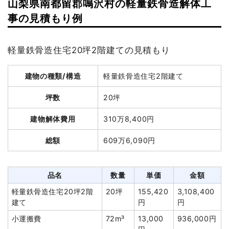
山梨県南都留郡鳴沢村の軽量鉄骨造解体工
建物の種類/構造
木造住宅2階建て
事の見積もり例
坪数
27坪
軽量鉄骨造住宅20坪2階建ての見積もり
建物解体費用
76万円
建物の種類/構造
軽量鉄骨造住宅2階建て
総額
117万7,000円
坪数
20坪
品名
数量
単価
金額
建物解体費用
310万8,400円
木造住宅27坪2階建て
27坪
28,148円
760,000円
総額
609万6,090円
切り離し
1式
54,000円
養生費
79m²
800円
63,200円
品名
数量
単価
金額
諸経費
202,000円
軽量鉄骨造住宅20坪2階
20坪
155,420
3,108,400
値引き
0円
建て
円
円
小計
1,079,200円
小運搬費
72m³
13,000
936,000円
消費税
97,800円