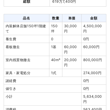
総額
619万7,400円
木造倉庫18坪1階建て
18坪
20,000円
360,000円
養生費
0
0円
品名
数量
単価
金額
土間コンクリート撤去
62m²
2,300円
142,600円
内装解体店舗150坪1階建
150
30,000
4,500,000
植木・植栽撤去
1式
20,000円
て
坪
円
円
室内残置物撤去
10m³
8,000円
80,000円
養生費
0
0円
諸経費
158,000円
看板撤去
1基
60,000
60,000円
値引き
6,600円
円
小計
1,150,000円
室内残置物撤去
40m³
20,000
800,000円
円
消費税
92,000円
家具・家電処分
1式
274,000円
合計金額
1,242,000円
諸経費
0円
値引き
0円
小計
5,634,000
円
建物の種類/構造
鉄骨造工場1階建て
消費税
563,400円