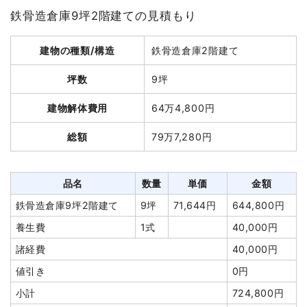
外階段撤去
1式
65,000円
鉄骨造倉庫9坪2階建ての見積もり
諸経費
129,500円
値引き
7,250円
建物の種類/構造
鉄骨造倉庫2階建て
小計
1,650,000
坪数
9坪
円
消費税
165,000円
建物解体費用
64万4,800円
合計金額
1,815,000
総額
79万7,280円
円
品名
数量
単価
金額
鉄骨造倉庫9坪2階建て
9坪
71,644円
644,800円
養生費
1式
40,000円
諸経費
40,000円
値引き
0円
小計
724,800円