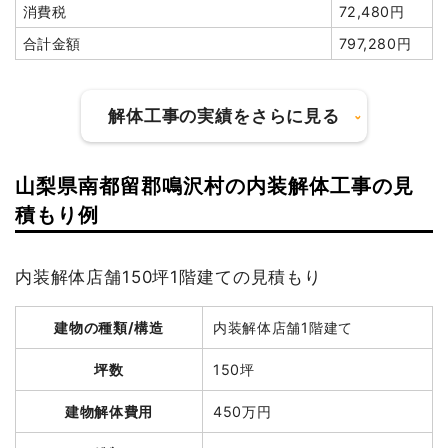
消費税
72,480円
合計金額
797,280円
解体工事の実績をさらに見る
山梨県南都留郡鳴沢村の内装解体工事の見
建物の種類/構造
鉄骨造倉庫1階建て
積もり例
坪数
18坪
内装解体店舗150坪1階建ての見積もり
建物解体費用
39万6,000円
建物の種類/構造
内装解体店舗1階建て
総額
124万2,000円
坪数
150坪
品名
数量
単価
金額
建物解体費用
450万円
鉄骨造倉庫18坪1階建て
18坪
22,000円
396,000円