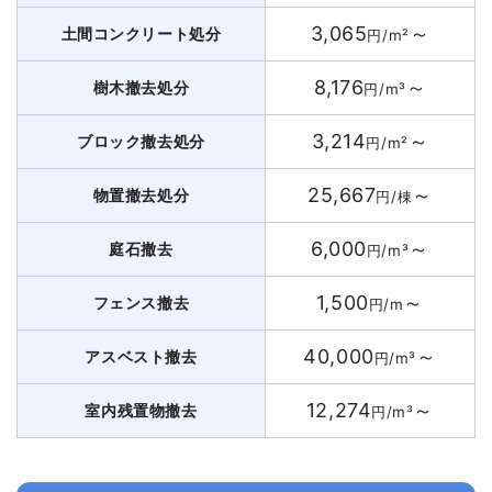
3,065
～
土間コンクリート処分
円/m²
8,176
～
樹木撤去処分
円/m³
3,214
～
ブロック撤去処分
円/m²
25,667
～
物置撤去処分
円/棟
6,000
～
庭石撤去
円/m³
1,500
～
フェンス撤去
円/m
40,000
～
アスベスト撤去
円/m³
12,274
～
室内残置物撤去
円/m³