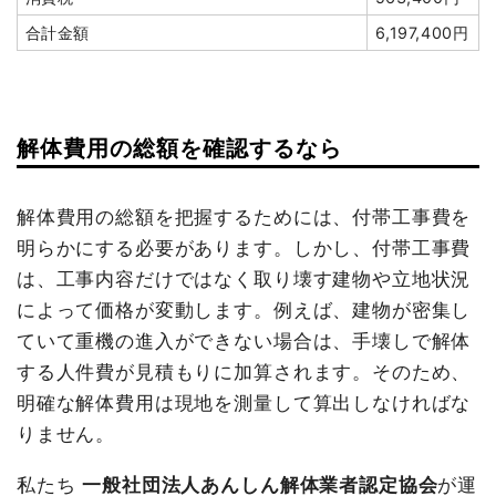
坪数
47坪
合計金額
6,197,400円
建物解体費用
72万7,000円
総額
210万6,000円
解体費用の総額を確認するなら
品名
数量
単価
金額
鉄骨造工場47坪1階建て
47坪
15,468円
727,000円
解体費用の総額を把握するためには、付帯工事費を
明らかにする必要があります。しかし、付帯工事費
木造住宅18坪2階建て
18坪
23,000円
414,000円
は、工事内容だけではなく取り壊す建物や立地状況
狭小地加算
4人工
17,600円
70,400円
によって価格が変動します。例えば、建物が密集し
養生費
0
0円
ていて重機の進入ができない場合は、手壊しで解体
浄化槽・便槽撤去
1式
20,000円
する人件費が見積もりに加算されます。そのため、
有価物買取
1式
-70,000円
明確な解体費用は現地を測量して算出しなければな
室内残置物撤去
65m³
9,500円
617,500円
りません。
土間コンクリート撤去
9坪
14,500円
130,500円
私たち
一般社団法人あんしん解体業者認定協会
が運