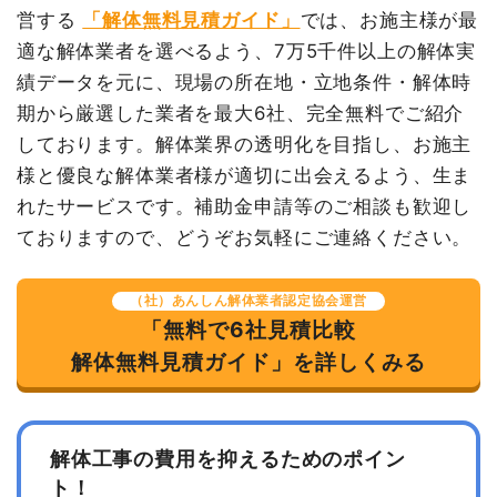
諸経費
44,000円
営する
「解体無料見積ガイド」
では、お施主様が最
値引き
3,400円
適な解体業者を選べるよう、7万5千件以上の解体実
小計
1,950,000円
績データを元に、現場の所在地・立地条件・解体時
消費税
156,000円
期から厳選した業者を最大6社、完全無料でご紹介
しております。解体業界の透明化を目指し、お施主
合計金額
2,106,000円
様と優良な解体業者様が適切に出会えるよう、生ま
れたサービスです。補助金申請等のご相談も歓迎し
ておりますので、どうぞお気軽にご連絡ください。
（社）あんしん解体業者認定協会運営
「無料で6社見積比較
解体無料見積ガイド」を詳しくみる
解体工事の費用を抑えるためのポイン
ト！