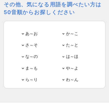
その他、気になる用語を調べたい方は
50音順からお探しください
あ～お
か～こ
さ～そ
た～と
な～の
は～ほ
ま～も
や～よ
ら～り
わ～ん