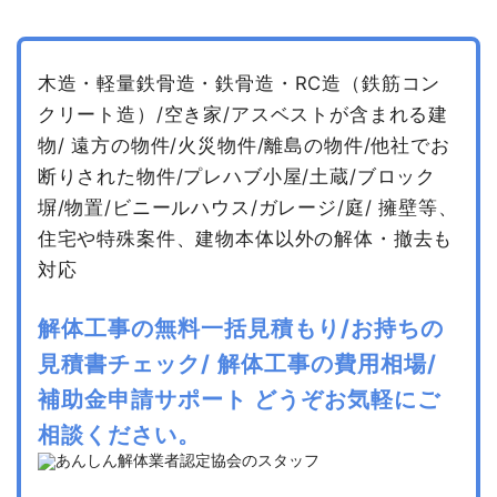
木造・軽量鉄骨造・鉄骨造・RC造（鉄筋コン
クリート造）/空き家/アスベストが含まれる建
物/
遠方の物件/火災物件/離島の物件/他社でお
断りされた物件/プレハブ小屋/土蔵/ブロック
塀/物置/ビニールハウス/ガレージ/庭/
擁壁等、
住宅や特殊案件、建物本体以外の解体・撤去も
対応
解体工事の無料一括見積もり/お持ちの
見積書チェック/
解体工事の費用相場/
補助金申請サポート
どうぞお気軽にご
相談ください。