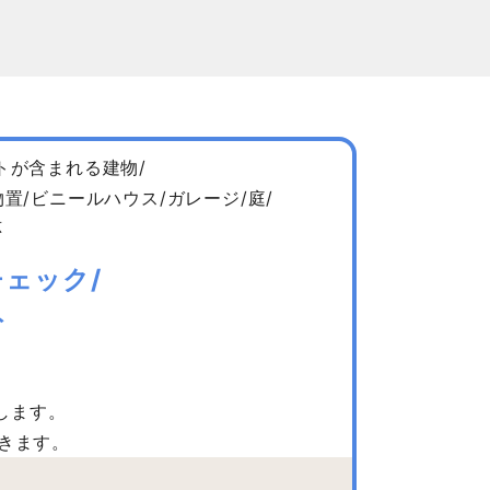
トが含まれる建物/
置/ビニールハウス/ガレージ/庭/
応
ェック/
ト
します。
きます。