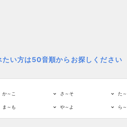
べたい方は50音順からお探しください
か～こ
さ～そ
た～
ま～も
や～よ
ら～