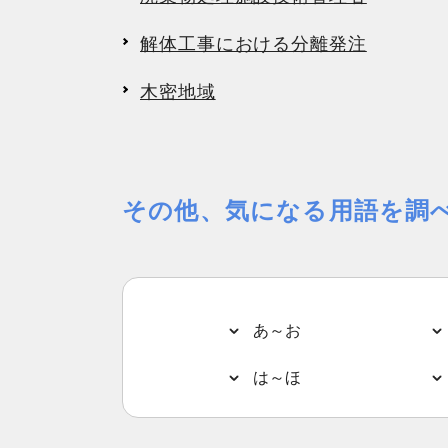
解体工事における分離発注
木密地域
その他、気になる用語を調
あ～お
は～ほ