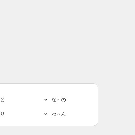
と
な～の
り
わ～ん