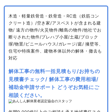
木造・軽量鉄骨造・鉄骨造・RC造（鉄筋コン
クリート造）/空き家/アスベストが含まれる建
物/
遠方の物件/火災物件/離島の物件/他社でお
断りされた物件/プレハブ小屋/土蔵/ブロック
塀/物置/ビニールハウス/ガレージ/庭/
擁壁等、
住宅や特殊案件、建物本体以外の解体・撤去も
対応
解体工事の無料一括見積もり/お持ちの
見積書チェック/
解体工事の費用相場/
補助金申請サポート
どうぞお気軽にご
相談ください。