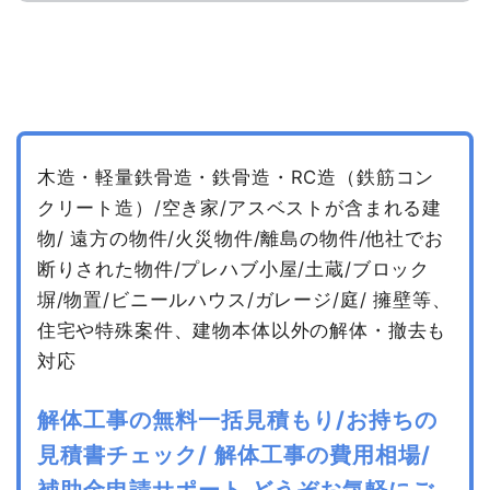
木造・軽量鉄骨造・鉄骨造・RC造（鉄筋コン
クリート造）/空き家/アスベストが含まれる建
物/
遠方の物件/火災物件/離島の物件/他社でお
断りされた物件/プレハブ小屋/土蔵/ブロック
塀/物置/ビニールハウス/ガレージ/庭/
擁壁等、
住宅や特殊案件、建物本体以外の解体・撤去も
対応
解体工事の無料一括見積もり/お持ちの
見積書チェック/
解体工事の費用相場/
補助金申請サポート
どうぞお気軽にご