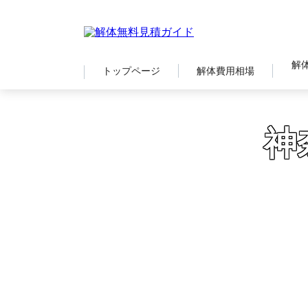
解
トップページ
解体費用相場
神