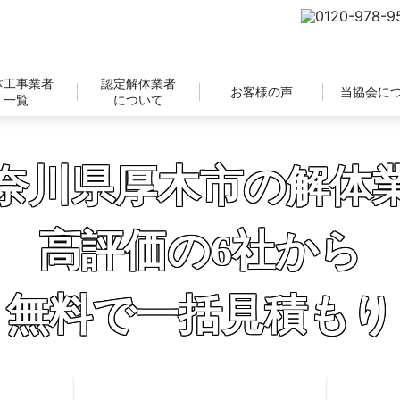
体工事業者
認定解体業者
お客様の声
当協会に
一覧
について
奈川県厚木市の解体
高評価の6社から
無料で一括見積もり
補助金の申請サポートも無料対応