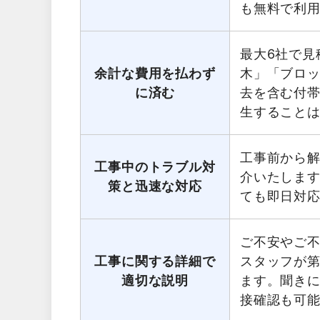
も無料で利
最大6社で見
余計な費用を払わず
木」「ブロ
に済む
去を含む付
生すること
工事前から
工事中のトラブル対
介いたしま
策と迅速な対応
ても即日対
ご不安やご
工事に関する詳細で
スタッフが第
適切な説明
ます。聞き
接確認も可