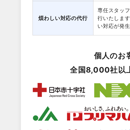
専任スタッ
煩わしい対応の代行
行いたしま
い対応が発
個人のお
全国8,000社