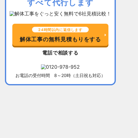
すべて代行します
24時間以内に返信します
解体工事の無料見積もりをする
電話で相談する
お電話の受付時間 8～20時（土日祝も対応）
千葉県習志野市
所在地
福岡県北九
木造平屋建て52坪
建物
木造2階建て
136万5,000円
解体費用
128万円
10日間
工事期間
13日間