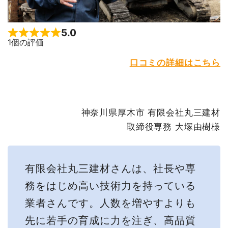
5.0
Rated 5 out of 5
1個の評価
口コミの詳細はこちら
神奈川県厚木市 有限会社丸三建材
取締役専務 大塚由樹様
有限会社丸三建材さんは、社長や専
務をはじめ高い技術力を持っている
業者さんです。人数を増やすよりも
先に若手の育成に力を注ぎ、高品質