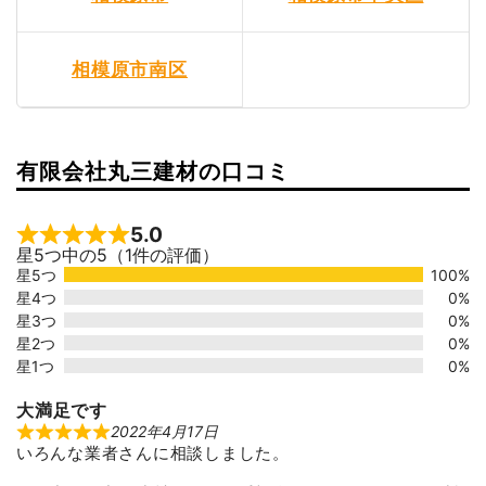
相模原市南区
有限会社丸三建材の口コミ
5.0
Rated 5 out of 5
星5つ中の5（1件の評価）
星5つ
100%
星4つ
0%
星3つ
0%
星2つ
0%
星1つ
0%
大満足です
2022年4月17日
R
いろんな業者さんに相談しました。
a
t
e