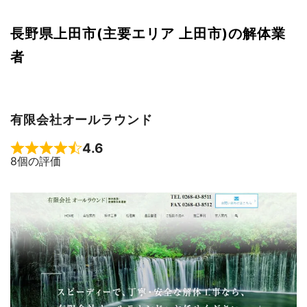
長野県上田市(主要エリア 上田市)の解体業
者
有限会社オールラウンド
4.6
Rated 4.6 out of 5
8個の評価