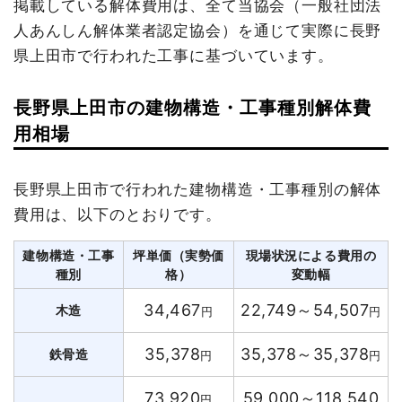
掲載している解体費用は、全て当協会（一般社団法
人あんしん解体業者認定協会）を通じて実際に長野
県上田市で行われた工事に基づいています。
長野県上田市の建物構造・工事種別解体費
用相場
長野県上田市で行われた建物構造・工事種別の解体
費用は、以下のとおりです。
建物構造・工事
坪単価（実勢価
現場状況による費用の
種別
格）
変動幅
34,467
22,749～54,507
木造
円
円
35,378
35,378～35,378
鉄骨造
円
円
73,920
59,000～118,540
円