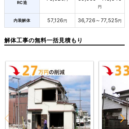
RC造
円
57,126
36,726～77,525
内装解体
円
円
解体工事の無料一括見積もり