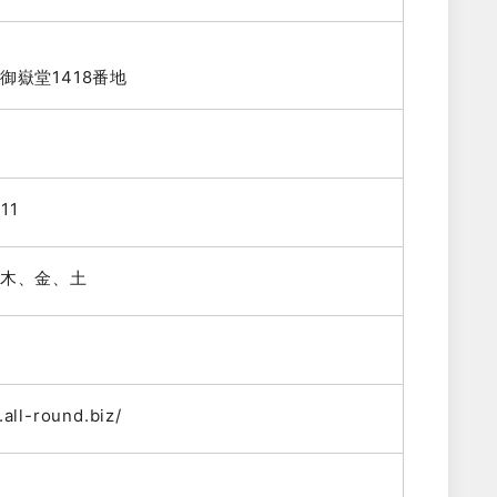
御嶽堂1418番地
11
木、金、土
all-round.biz/