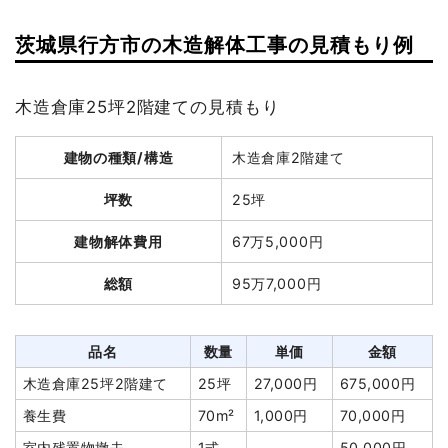
茨城県行方市の木造解体工事の見積もり例
木造倉庫25坪2階建ての見積もり
建物の種類/構造
木造倉庫2階建て
坪数
25坪
建物解体費用
67万5,000円
総額
95万7,000円
品名
数量
単価
金額
木造倉庫25坪2階建て
25坪
27,000円
675,000円
養生費
70m²
1,000円
70,000円
室内残置物撤去
1式
50,000円