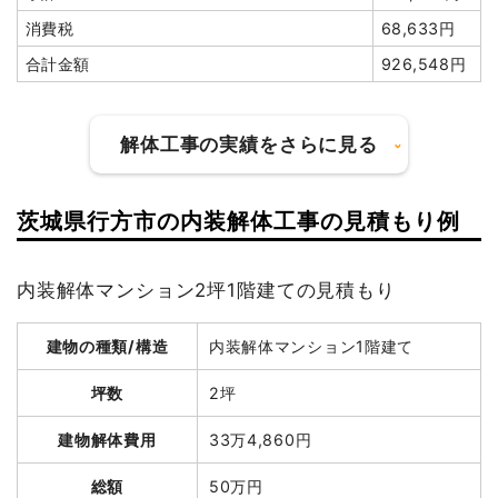
値引き
0円
消費税
68,633円
小計
836,200
合計金額
926,548円
円
消費税
83,620円
合計金額
919,820円
解体工事の実績をさらに見る
茨城県行方市の内装解体工事の見積もり例
建物の種類/構造
鉄骨造店舗2階建て
建物の種類/構造
軽量鉄骨造倉庫1階建て
内装解体マンション2坪1階建ての見積もり
坪数
61坪
坪数
11坪
建物解体費用
193万円
建物の種類/構造
内装解体マンション1階建て
建物解体費用
19万8,000円
総額
279万円
坪数
2坪
総額
49万円
建物解体費用
33万4,860円
品名
数量
単価
金額
品名
数量
単価
金額
総額
50万円
鉄骨造店舗61坪2階建
61坪
31,639円
1,930,000円