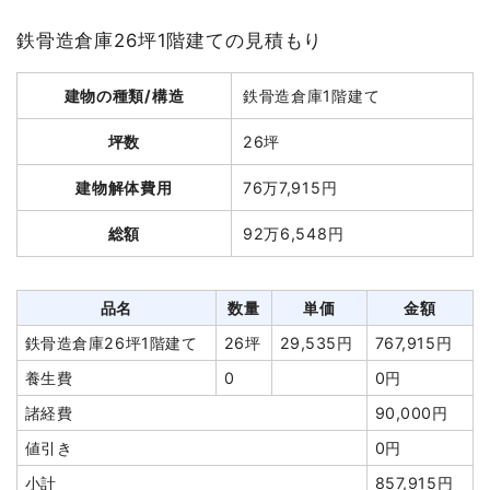
坪数
11坪
品名
数量
単価
金額
鉄骨造倉庫26坪1階建ての見積もり
建物解体費用
18万200円
木造倉庫50坪2階建て
50坪
22,296円
1,114,800円
建物の種類/構造
鉄骨造倉庫1階建て
総額
91万9,820円
養生費
1式
20,000円
土間コンクリート撤去
3m³
1,680円
5,040円
坪数
26坪
庭石撤去
16m³
3,645円
58,320円
品名
数量
単価
金額
建物解体費用
76万7,915円
室内残置物撤去
13m³
15,000円
195,000円
軽量鉄骨造住宅11坪1階建
11坪
16,382
180,200円
総額
92万6,548円
て
円
諸経費
135,000円
養生費
68m²
1,000円
68,000円
値引き
887円
物置小屋撤去
6坪
19,167円
115,000円
品名
数量
単価
金額
小計
1,527,273円
室内残置物撤去
16m³
13,000
208,000
鉄骨造倉庫26坪1階建て
26坪
29,535円
767,915円
消費税
152,727円
円
円
養生費
0
0円
合計金額
1,680,000円
植木・植栽撤去
1式
120,000円
諸経費
90,000円
アスベスト撤去
1式
45,000円
値引き
0円
諸経費
100,000円
小計
857,915円