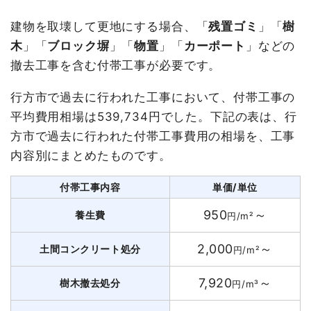
建物を取壊して更地にする場合、「
残置ゴミ
」「
樹
木
」「
ブロック塀
」「
物置
」「
カーポート
」などの
撤去工事を含む付帯工事が必要です。
行方市で過去に行われた工事において、付帯工事の
平均費用相場は539,734円でした。下記の表は、行
方市で過去に行われた付帯工事費用の相場を、工事
内容別にまとめたものです。
付帯工事内容
単価/単位
950
～
養生費
円/m²
2,000
～
土間コンクリート処分
円/m²
7,920
～
樹木撤去処分
円/m³