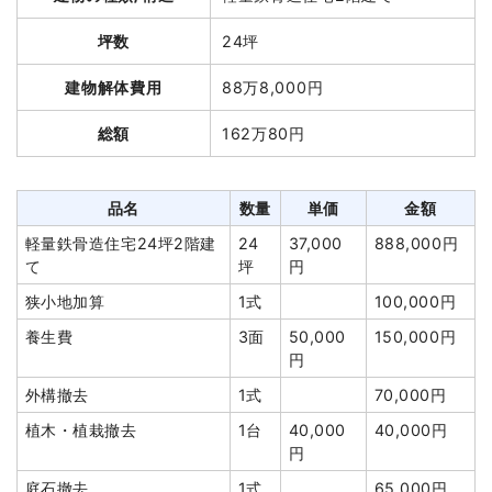
総額
280万円
坪数
24坪
品名
数量
単価
金額
建物解体費用
88万8,000円
木造店舗兼住宅49坪2階
49坪
27,720
1,358,280
総額
162万80円
建て
円
円
木造駐車場8坪1階建て
8坪
21,038
168,300円
円
品名
数量
単価
金額
養生費
297m²
900円
267,300円
軽量鉄骨造住宅24坪2階建
24
37,000
888,000円
室内残置物撤去
1式
400,000円
て
坪
円
土間コンクリート撤去
38m²
2,000円
76,000円
狭小地加算
1式
100,000円
植木・植栽撤去
1式
120,000円
養生費
3面
50,000
150,000円
円
浄化槽・便槽撤去
2基
25,000
50,000円
円
外構撤去
1式
70,000円
井戸解体埋め戻し費用
1式
8,000円
植木・植栽撤去
1台
40,000
40,000円
円
室外設備・機器撤去
1式
200,000円
庭石撤去
1式
65,000円