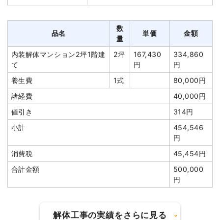
軽量鉄骨造倉庫11坪1階建て
11坪
18,000円
198,000円
て
養生費
0
0円
養生費
296m²
600円
177,600円
数
品名
単価
金額
量
室内残置物撤去
2台
75,000円
150,000円
物置撤去
5坪
18,000
90,000円
円
内装解体マンション2坪1階建
2坪
167,430
334,860
諸経費
100,000円
て
円
円
外階段撤去
2箇所
10,000
20,000円
値引き
2,800円
円
養生費
1式
80,000円
小計
445,200円
土間コンクリート撤去
130m²
1,793円
233,100円
諸経費
40,000円
消費税
44,800円
物置撤去
1台
5,000円
5,000円
値引き
314円
合計金額
490,000円
諸経費
176,000円
小計
454,546
円
値引き
95,336円
消費税
45,454円
小計
2,536,364
円
合計金額
500,000
円
消費税
253,636円
合計金額
2,790,000円
解体工事の実績をさらに見る