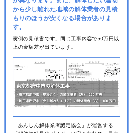
が異なります。また、解体したい建物
から少し離れた地域の解体業者の見積
数
もりのほうが安くなる場合がありま
品名
単価
金額
量
す。
内装解体旅館・ホテル38坪4
38
62,244
2,365,256
実例の見積書です。同じ工事内容で50万円以
階建て
坪
円
円
上の金額差が出ています。
養生費
0
0円
フェンス撤去
1式
3,000円
家具・家電処分
1式
33,000円
室内残置物撤去
1式
15,000円
看板撤去
1式
85,000円
露天風呂撤去
1式
728,000円
諸経費
505,000円
値引き
97,892円
小計
3,636,364
「あんしん解体業者認定協会」が運営する
円