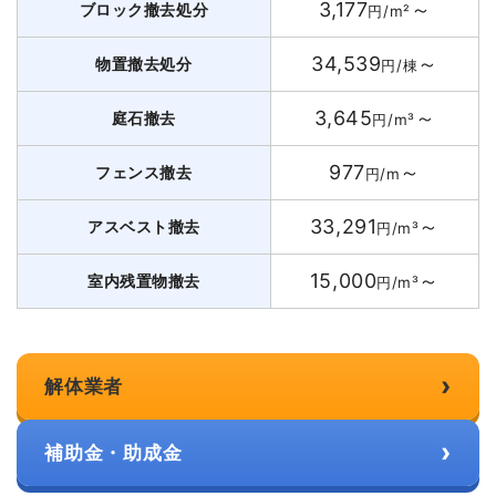
3,177
～
ブロック撤去処分
円/m²
34,539
～
物置撤去処分
円/棟
3,645
～
庭石撤去
円/m³
977
～
フェンス撤去
円/m
33,291
～
アスベスト撤去
円/m³
15,000
～
室内残置物撤去
円/m³
›
解体業者
›
補助金・助成金