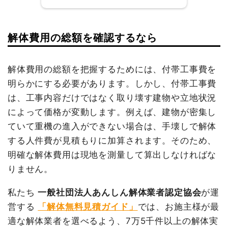
建物の種類/構造
鉄骨造住宅1階建て
解体費用の総額を確認するなら
建物の種類/構造
内装解体店舗1階建て
坪数
39坪
坪数
85坪
解体費用の総額を把握するためには、付帯工事費を
建物解体費用
111万3,000円
明らかにする必要があります。しかし、付帯工事費
建物解体費用
274万円
は、工事内容だけではなく取り壊す建物や立地状況
総額
165万円
総額
358万円
によって価格が変動します。例えば、建物が密集し
ていて重機の進入ができない場合は、手壊しで解体
品名
数量
単価
金額
する人件費が見積もりに加算されます。そのため、
品名
数量
単価
金額
鉄骨造住宅39坪1階建て
39坪
28,538
1,113,000
明確な解体費用は現地を測量して算出しなければな
内装解体店舗85坪1階建
85坪
32,235
2,740,000
円
円
て
円
円
りません。
プレハブ事務所3坪1階建
3坪
18,000
54,000円
小運搬費
18人
20,000
360,000円
て
円
私たち
一般社団法人あんしん解体業者認定協会
が運
工
円
養生費
140m²
650円
91,000円
営する
「解体無料見積ガイド」
では、お施主様が最
養生費
0
0円
ブロック塀撤去
8kg
15,000
120,000円
適な解体業者を選べるよう、7万5千件以上の解体実
植木・植栽撤去
1式
80,000円