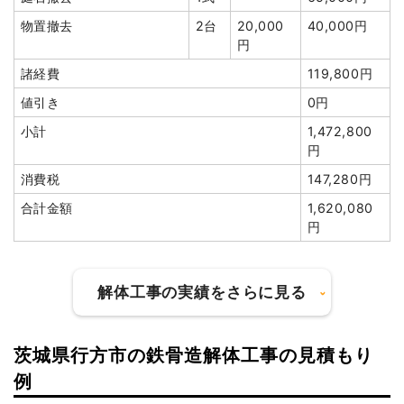
諸経費
50,000円
物置撤去
2台
20,000
40,000円
値引き
152,425円
円
小計
2,545,455
諸経費
119,800円
円
値引き
0円
消費税
254,545円
小計
1,472,800
合計金額
2,800,000
円
円
消費税
147,280円
合計金額
1,620,080
円
建物の種類/構造
木造倉庫2階建て
解体工事の実績をさらに見る
坪数
50坪
建物解体費用
111万4,800円
茨城県行方市の鉄骨造解体工事の見積もり
総額
168万円
建物の種類/構造
軽量鉄骨造住宅1階建て
例