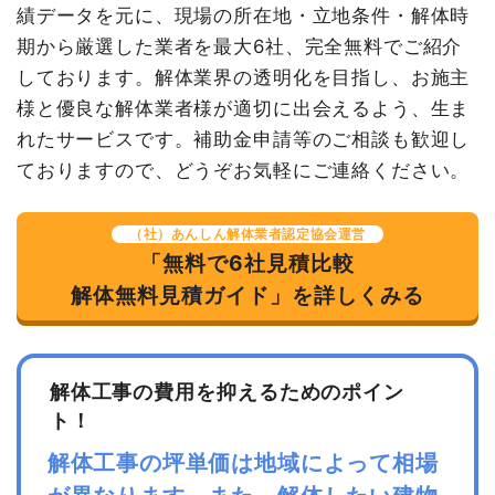
円
績データを元に、現場の所在地・立地条件・解体時
諸経費
80,000円
植木・植栽撤去
1台
65,000
65,000円
期から厳選した業者を最大6社、完全無料でご紹介
円
値引き
6,000円
しております。解体業界の透明化を目指し、お施主
諸経費
85,000円
小計
3,254,000
様と優良な解体業者様が適切に出会えるよう、生ま
円
値引き
240円
れたサービスです。補助金申請等のご相談も歓迎し
消費税
326,000円
小計
1,527,760
ておりますので、どうぞお気軽にご連絡ください。
円
合計金額
3,580,000
円
消費税
122,240円
（社）あんしん解体業者認定協会運営
「無料で6社見積比較
合計金額
1,650,000
円
解体無料見積ガイド」を詳しくみる
建物の種類/構造
内装解体旅館・ホテル4階建て
坪数
38坪
解体工事の費用を抑えるためのポイン
ト！
建物解体費用
236万5,256円
解体工事の坪単価は地域によって相場
総額
400万円