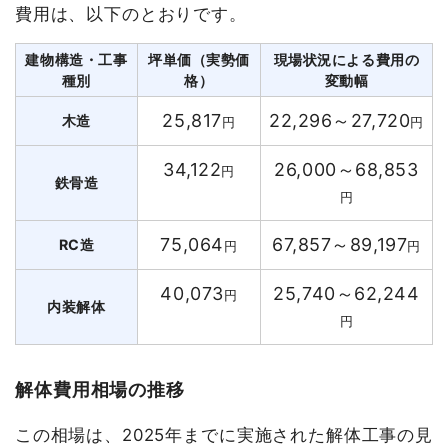
費用は、以下のとおりです。
建物構造・工事
坪単価（実勢価
現場状況による費用の
種別
格）
変動幅
25,817
22,296～27,720
木造
円
円
34,122
26,000～68,853
円
鉄骨造
円
75,064
67,857～89,197
RC造
円
円
40,073
25,740～62,244
円
内装解体
円
解体費用相場の推移
この相場は、2025年までに実施された解体工事の見