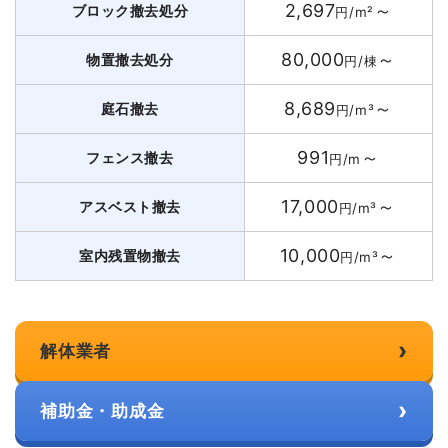
2,697
～
ブロック撤去処分
円/m²
80,000
～
物置撤去処分
円/棟
8,689
～
庭石撤去
円/m³
991
～
フェンス撤去
円/m
17,000
～
アスベスト撤去
円/m³
10,000
～
室内残置物撤去
円/m³
›
解体業者
›
補助金・助成金