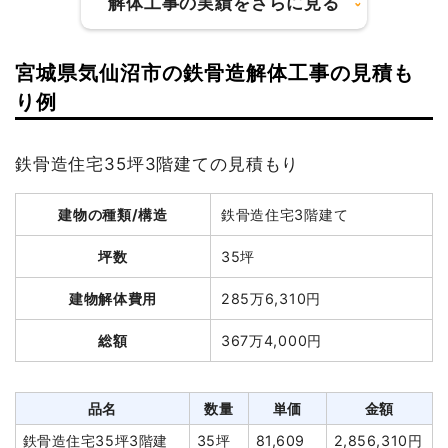
解体工事の実績をさらに見る
値引き
0円
小計
3,520,000円
宮城県気仙沼市の鉄骨造解体工事の見積も
消費税
352,000円
建物の種類/構造
軽量鉄骨造アパート2階建て
り例
合計金額
3,872,000円
坪数
107坪
鉄骨造住宅35坪3階建ての見積もり
建物解体費用
292万1,216円
建物の種類/構造
鉄骨造住宅3階建て
総額
385万円
坪数
35坪
品名
数量
単価
金額
建物解体費用
285万6,310円
軽量鉄骨造アパート107坪2
107坪
27,301
2,921,216
総額
367万4,000円
階建て
円
円
養生費
197m²
951円
187,280円
諸経費
391,504円
品名
数量
単価
金額
値引き
0円
鉄骨造住宅35坪3階建
35坪
81,609
2,856,310円