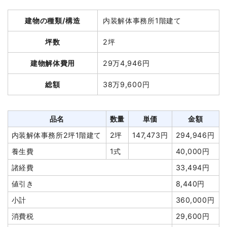
建物解体費用
198万9,600円
軽量鉄骨造住宅53坪2階建
53
23,062
1,222,312円
て
坪
円
建物の種類/構造
内装解体事務所1階建て
総額
324万5,000円
養生費
1式
190,824円
坪数
2坪
アスベスト撤去
1式
144,490円
品名
数量
単価
金額
建物解体費用
29万4,946円
物置撤去
4m²
4,500円
18,000円
鉄骨造住宅58坪2階建
58坪
34,303
1,989,600円
植木・植栽撤去
22
13,000
286,000円
総額
38万9,600円
て
円
本
円
養生費
203m²
500円
101,500円
室内残置物撤去
2台
65,000
130,000円
火災ゴミ処分
1式
130,000円
品名
数量
単価
金額
円
駐車場撤去
1式
80,000円
内装解体事務所2坪1階建て
2坪
147,473円
294,946円
家具・家電処分
3台
8,800円
26,400円
植木・植栽撤去
1式
300,000円
養生費
1式
40,000円
植木・植栽撤去
35
7,200円
252,000円
本
植木・植栽撤去
1式
250,000円
諸経費
33,494円
庭石撤去
3m
14,000
42,000円
室内残置物撤去
11m³
10,000
110,000円
値引き
8,440円
円
円
小計
360,000円
有価物買取
2t
-4,000
-8,000円
諸経費
50,000円
消費税
29,600円
円
値引き
61,100円