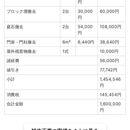
円
ブロック塀撤去
2台
30,000
60,000円
建物の種類/構造
木造住宅2階建て
円
庭石撤去
2台
54,000
108,000円
坪数
78坪
円
建物解体費用
206万8,000円
門扉・門柱撤去
6m²
6,440円
38,640円
屋外残置物撤去
1式
10,000円
総額
387万2,000円
諸経費
56,000円
値引き
77,742円
品名
数量
単価
金額
小計
1,454,546
木造住宅78坪2階建て
78坪
26,513円
2,068,000円
円
養生費
300m²
1,300円
390,000円
消費税
145,454円
室内残置物撤去
1式
150,000円
合計金額
1,600,000
ブロック塀撤去
1式
20,000円
円
土間コンクリート撤去
14m³
39,000円
546,000円
諸経費
346,000円