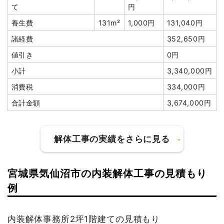
て
円
小計
3,500,000
円
養生費
131m²
1,000円
131,040円
消費税
350,000円
諸経費
352,650円
合計金額
3,850,000
値引き
0円
円
小計
3,340,000円
消費税
334,000円
合計金額
3,674,000円
建物の種類/構造
軽量鉄骨造住宅2階建て
解体工事の実績をさらに見る
坪数
53坪
建物解体費用
122万2,312円
宮城県気仙沼市の内装解体工事の見積もり
総額
295万9,000円
建物の種類/構造
鉄骨造住宅2階建て
例
坪数
58坪
品名
数量
単価
金額
内装解体事務所2坪1階建ての見積もり