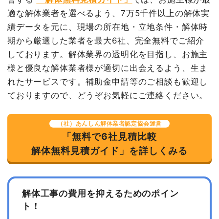
鉄骨造工場71坪2階建て
71坪
23,447円
1,664,720円
適な解体業者を選べるよう、7万5千件以上の解体実
績データを元に、現場の所在地・立地条件・解体時
養生費
0
0円
期から厳選した業者を最大6社、完全無料でご紹介
諸経費
0円
しております。解体業界の透明化を目指し、お施主
値引き
0円
様と優良な解体業者様が適切に出会えるよう、生ま
小計
1,664,720円
れたサービスです。補助金申請等のご相談も歓迎し
消費税
133,177円
ておりますので、どうぞお気軽にご連絡ください。
合計金額
1,797,897円
（社）あんしん解体業者認定協会運営
「無料で6社見積比較
解体無料見積ガイド」を詳しくみる
解体工事の費用を抑えるためのポイン
ト！