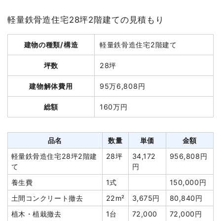
坪数
33坪
軽量鉄骨造住宅28坪2階建ての見積もり
建物解体費用
61万8,000円
建物の種類/構造
軽量鉄骨造住宅2階建て
総額
95万7,000円
坪数
28坪
品名
数量
単価
金額
建物解体費用
95万6,808円
木造住宅33坪2階建て
33坪
18,727円
618,000円
総額
160万円
養生費
155m²
1,000円
155,000円
諸経費
99,000円
品名
数量
単価
金額
値引き
2,000円
軽量鉄骨造住宅28坪2階建
28坪
34,172
956,808円
小計
870,000円
て
円
消費税
87,000円
養生費
1式
150,000円
合計金額
957,000円
土間コンクリート撤去
22m²
3,675円
80,840円
植木・植栽撤去
1台
72,000
72,000円