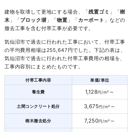
建物を取壊して更地にする場合、「
残置ゴミ
」「
樹
木
」「
ブロック塀
」「
物置
」「
カーポート
」などの
撤去工事を含む付帯工事が必要です。
気仙沼市で過去に行われた工事において、付帯工事
の平均費用相場は255,647円でした。下記の表は、
気仙沼市で過去に行われた付帯工事費用の相場を、
工事内容別にまとめたものです。
付帯工事内容
単価/単位
1,128
～
養生費
円/m²
3,675
～
土間コンクリート処分
円/m²
7,250
～
樹木撤去処分
円/m³