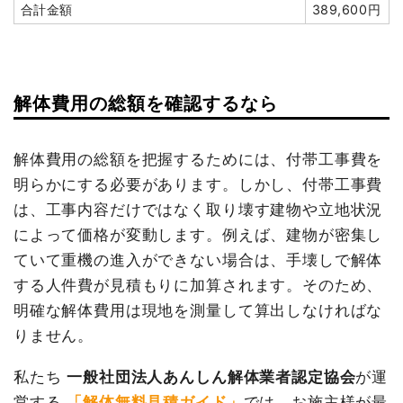
合計金額
389,600円
諸経費
385,974円
小計
2,950,000
値引き
0円
円
小計
2,690,000
消費税
295,000円
円
解体費用の総額を確認するなら
合計金額
3,245,000
消費税
269,000円
円
合計金額
2,959,000
解体費用の総額を把握するためには、付帯工事費を
円
明らかにする必要があります。しかし、付帯工事費
は、工事内容だけではなく取り壊す建物や立地状況
建物の種類/構造
鉄骨造工場2階建て
によって価格が変動します。例えば、建物が密集し
坪数
71坪
ていて重機の進入ができない場合は、手壊しで解体
する人件費が見積もりに加算されます。そのため、
建物解体費用
166万4,720円
明確な解体費用は現地を測量して算出しなければな
総額
179万7,897円
りません。
私たち
一般社団法人あんしん解体業者認定協会
が運
品名
数量
単価
金額
営する
「解体無料見積ガイド」
では、お施主様が最