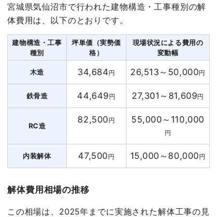
宮城県気仙沼市で行われた建物構造・工事種別の解
体費用は、以下のとおりです。
建物構造・工事
坪単価（実勢価
現場状況による費用の
種別
格）
変動幅
34,684
26,513～50,000
木造
円
円
44,649
27,301～81,609
鉄骨造
円
円
82,500
55,000～110,000
円
RC造
円
47,500
15,000～80,000
内装解体
円
円
解体費用相場の推移
この相場は、2025年までに実施された解体工事の見