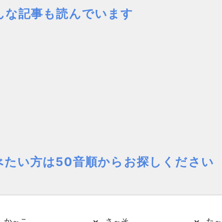
んな記事も読んでいます
べたい方は50音順からお探しください
か～こ
さ～そ
た～