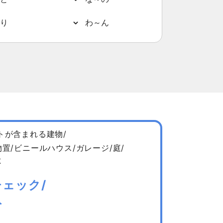
り
わ～ん
トが含まれる建物/
置/ビニールハウス/ガレージ/庭/
応
ェック/
ト