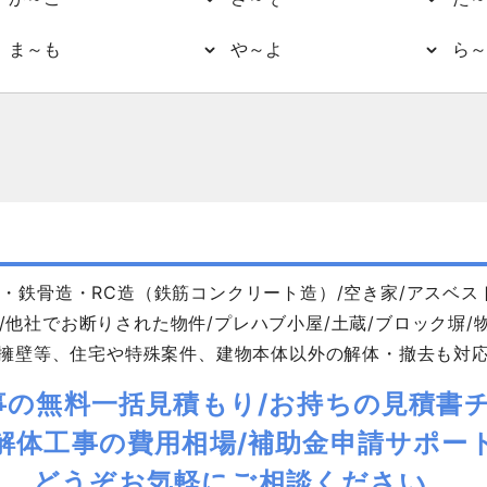
ま～も
や～よ
ら～
・鉄骨造・RC造（鉄筋コンクリート造）/空き家/アスベス
/他社でお断りされた物件/プレハブ小屋/土蔵/ブロック塀/物
擁壁等、住宅や特殊案件、建物本体以外の解体・撤去も対
事の無料一括見積もり/お持ちの見積書チ
解体工事の費用相場/補助金申請サポー
どうぞお気軽にご相談ください。