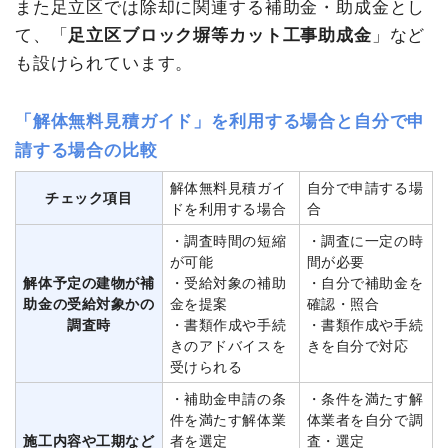
また足立区では除却に関連する補助金・助成金とし
て、「
足立区ブロック塀等カット工事助成金
」など
も設けられています。
「解体無料見積ガイド」を利用する場合と自分で申
請する場合の比較
解体無料見積ガイ
自分で申請する場
チェック項目
ドを利用する場合
合
・調査時間の短縮
・調査に一定の時
が可能
間が必要
解体予定の建物が補
・受給対象の補助
・自分で補助金を
助金の受給対象かの
金を提案
確認・照合
調査時
・書類作成や手続
・書類作成や手続
きのアドバイスを
きを自分で対応
受けられる
・補助金申請の条
・条件を満たす解
件を満たす解体業
体業者を自分で調
施工内容や工期など
者を選定
査・選定