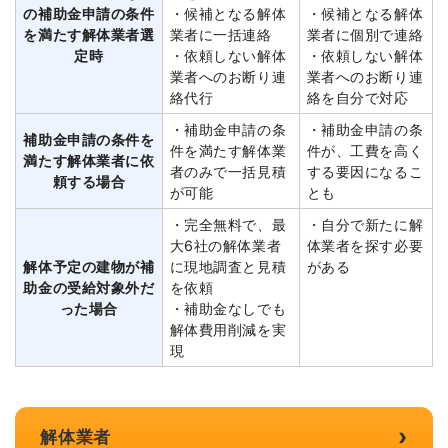
の補助金申請の条件
・候補となる解体
・候補となる解体
を満たす解体業者選
業者に一括連絡
業者に個別で連絡
定時
・依頼しない解体
・依頼しない解体
業者へのお断り連
業者へのお断り連
絡代行
絡を自分で対応
・補助金申請の条
・補助金申請の条
補助金申請の条件を
件を満たす解体業
件が、工費を高く
満たす解体業者に依
者のみで一括見積
する要因になるこ
頼する場合
が可能
とも
・完全無料で、最
・自分で新たに解
大6社の解体業者
体業者を探す必要
解体予定の建物が補
に現地調査と見積
がある
助金の受給対象外だ
を依頼
った場合
・補助金なしでも
解体費用削減を実
現
›
解体業者