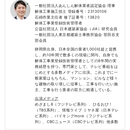
一般社団法人あんしん解体業者認定協会 理事
解体工事施工技士 登録番号：23130106
石綿作業主任者 修了証番号：13820
解体工事業登録技術管理者
公益社団法人 日本建築家協会（JIA）研究会員
一般社団法人東京都建築士事務所協会 世田谷支
部会員
静岡県出身。日本全国の業者1,000社超と提携
し、約10年間で数多くの現場に関与。自身でも
解体工事業登録技術管理者としての8年間の実
務経歴を持つ。専門家として、テレビ番組をは
じめとする多数メディアに出演。これまでに一
般家屋はもちろん、マンション、ビルなど様々
な建物の取り壊しに従事し、工事を行いたい施
主、工事を行う業者の双方に精通している。
出演メディア
めざまし8（フジテレビ系列）、ひるおび！
（TBS系列）、情報ライブ ミヤネ屋（日本テレ
ビ系列）、バイキングmore（フジテレビ系
列）、CBCニュース（CBCテレビ系列）他多数