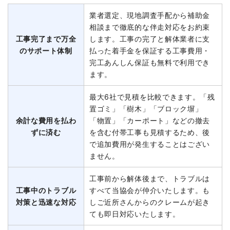
業者選定、現地調査手配から補助金
相談まで徹底的な伴走対応をお約束
工事完了まで万全
します。工事の完了と解体業者に支
のサポート体制
払った着手金を保証する工事費用・
完工あんしん保証も無料で利用でき
ます。
最大6社で見積を比較できます。「残
置ゴミ」「樹木」「ブロック塀」
余計な費用を払わ
「物置」「カーポート」などの撤去
ずに済む
を含む付帯工事も見積するため、後
で追加費用が発生することはござい
ません。
工事前から解体後まで、トラブルは
工事中のトラブル
すべて当協会が仲介いたします。も
対策と迅速な対応
しご近所さんからのクレームが起き
ても即日対応いたします。