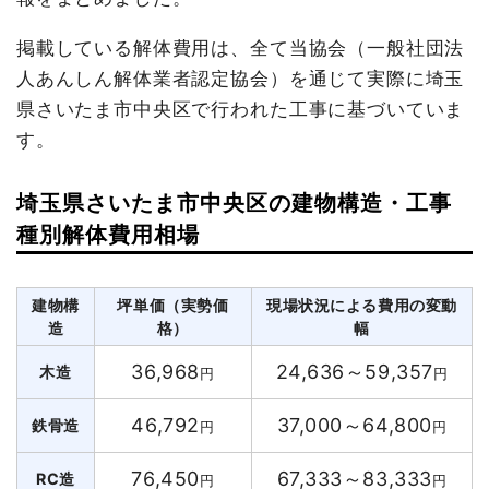
掲載している解体費用は、全て当協会（一般社団法
人あんしん解体業者認定協会）を通じて実際に埼玉
県さいたま市中央区で行われた工事に基づいていま
す。
埼玉県さいたま市中央区の建物構造・工事
種別解体費用相場
建物構
坪単価（実勢価
現場状況による費用の変動
造
格）
幅
36,968
24,636～59,357
木造
円
円
46,792
37,000～64,800
鉄骨造
円
円
76,450
67,333～83,333
RC造
円
円