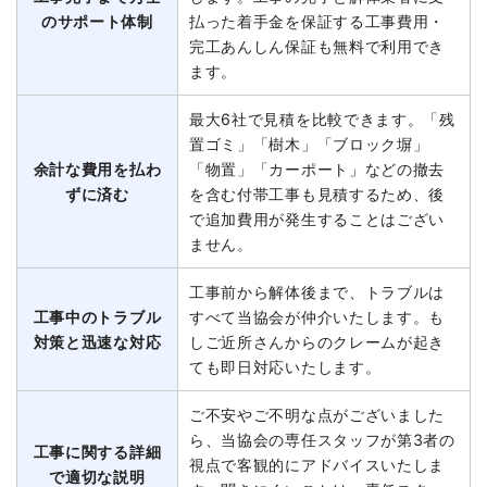
のサポート体制
払った着手金を保証する工事費用・
完工あんしん保証も無料で利用でき
ます。
最大6社で見積を比較できます。「残
置ゴミ」「樹木」「ブロック塀」
余計な費用を払わ
「物置」「カーポート」などの撤去
ずに済む
を含む付帯工事も見積するため、後
で追加費用が発生することはござい
ません。
工事前から解体後まで、トラブルは
工事中のトラブル
すべて当協会が仲介いたします。も
対策と迅速な対応
しご近所さんからのクレームが起き
ても即日対応いたします。
ご不安やご不明な点がございました
ら、当協会の専任スタッフが第3者の
工事に関する詳細
視点で客観的にアドバイスいたしま
で適切な説明