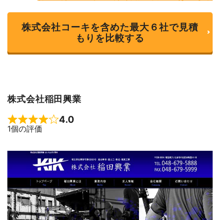
株式会社コーキを含めた最大６社で見積
もりを比較する
株式会社稲田興業
4.0
Rated 4 out of 5
1個の評価