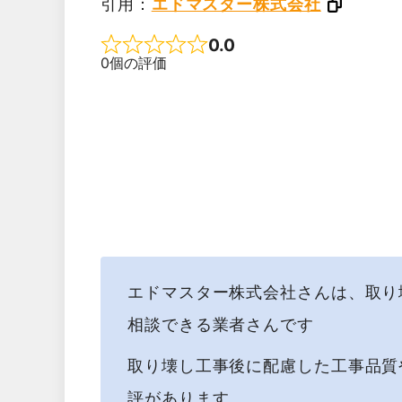
引用：
エドマスター株式会社
0.0
Rated 0 out of 5
0個の評価
エドマスター株式会社さんは、取り
相談できる業者さんです
取り壊し工事後に配慮した工事品質
評があります。