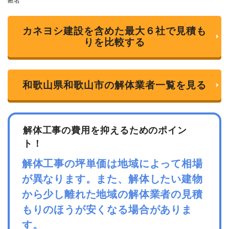
匿名
o
u
t
o
カネヨシ建設を含めた最大６社で見積も
f
りを比較する
5
和歌山県和歌山市の解体業者一覧を見る
解体工事の費用を抑えるためのポイン
ト！
解体工事の坪単価は地域によって相場
が異なります。また、解体したい建物
から少し離れた地域の解体業者の見積
もりのほうが安くなる場合がありま
す。