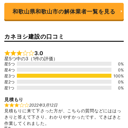
和歌山県和歌山市の解体業者一覧を見る
カネヨシ建設の口コミ
3.0
Rated 3 out of 5
星5つ中の3（1件の評価）
星5つ
0%
星4つ
0%
星3つ
100%
星2つ
0%
星1つ
0%
見積もり
2022年3月12日
R
見積もりに来て下さった方が、こちらの質問などにははっ
a
t
きりと答えて下さり、わかりやすかったです。てきぱきと
e
d
作業してくれました。
3