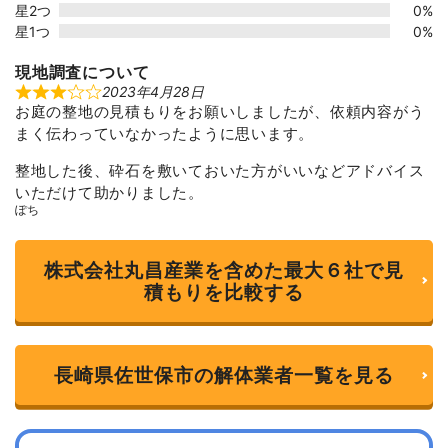
星2つ
0%
星1つ
0%
現地調査について
2023年4月28日
R
お庭の整地の見積もりをお願いしましたが、依頼内容がう
a
t
まく伝わっていなかったように思います。
e
d
3
整地した後、砕石を敷いておいた方がいいなどアドバイス
o
いただけて助かりました。
u
t
ぽち
o
f
5
株式会社丸昌産業を含めた最大６社で見
積もりを比較する
長崎県佐世保市の解体業者一覧を見る