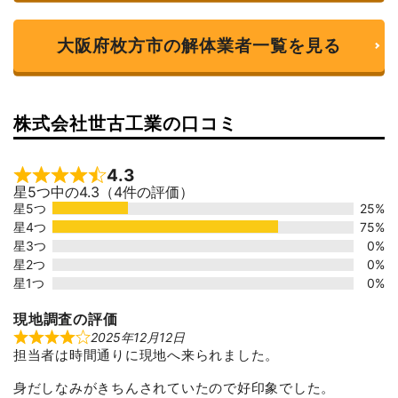
大阪府枚方市の解体業者一覧を見る
株式会社世古工業の口コミ
4.3
Rated 4.3 out of 5
星5つ中の4.3（4件の評価）
星5つ
25%
星4つ
75%
星3つ
0%
星2つ
0%
星1つ
0%
現地調査の評価
2025年12月12日
R
担当者は時間通りに現地へ来られました。
a
t
e
身だしなみがきちんされていたので好印象でした。
d