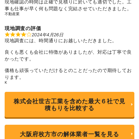
現地確認の時間は正確で見積りに於いても適切でした。工
a
t
事も仕事が早く何も問題なく完結させていただきました。
e
不動産業
d
4
o
u
現地調査の評価
t
2024年4月26日
R
o
現地調査には、時間通りにお越しいただきました。
a
f
t
5
e
良くも悪くも会社に特徴がありましたが、対応は丁寧で良
d
4
かったです。
o
u
価格も頑張っていただけるとのことだったので期待してお
t
o
ります。
f
K
5
株式会社世古工業を含めた最大６社で見
積もりを比較する
大阪府枚方市の解体業者一覧を見る