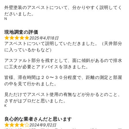
4
o
外壁塗装のアスベストについて、分かりやすく説明してく
u
ださいました。
t
o
N
f
5
現地調査の評価
2025年4月18日
R
アスベストについて説明していただきました。（天井部分
a
t
に入っているかもなど）
e
d
5
アスファルト部分を残すとして、面に傾斜があるので排水
o
に工夫が必要とアドバイスを頂きました。
u
t
o
皆様、滞在時間は２０〜３０分程度で、距離の測定と部屋
f
の中を見て行かれました。
5
見ただけでアスベスト使用の有無などが分かるとのこと、
さすがはプロだと思いました。
K
良心的な業者さんだと思います
2024年9月2日
R