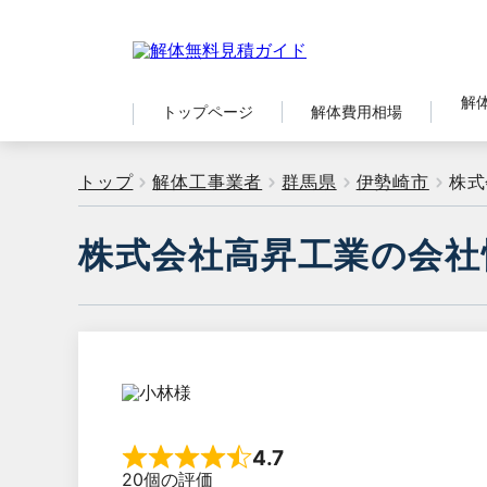
解
トップページ
解体費用相場
トップ
解体工事業者
群馬県
伊勢崎市
株式
株式会社高昇工業の会社
4.7
Rated 4.7 out of 5
20個の評価