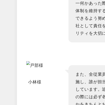
一何かあった
体制を維持す
できるよう努
社として責任
リティを大切
また、全従業
施し、誰が担
小林様
しています。
の際には必ず
かをきちんと