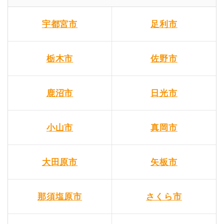
宇都宮市
足利市
栃木市
佐野市
鹿沼市
日光市
小山市
真岡市
大田原市
矢板市
那須塩原市
さくら市