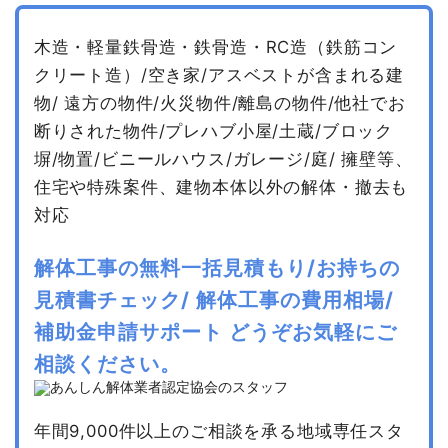
木造・軽量鉄骨造・鉄骨造・RC造（鉄筋コン
クリート造）/空き家/アスベストが含まれる建
物/
遠方の物件/火災物件/離島の物件/他社でお
断りされた物件/プレハブ小屋/土蔵/ブロック
塀/物置/ビニールハウス/ガレージ/庭/
擁壁等、
住宅や特殊案件、建物本体以外の解体・撤去も
対応
解体工事の無料一括見積もり/お持ちの
見積書チェック/
解体工事の費用相場/
補助金申請サポート
どうぞお気軽にご
相談ください。
年間9,000件以上のご相談を承る地域専任スタ