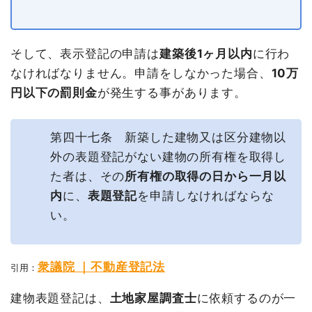
そして、表示登記の申請は
建築後1ヶ月以内
に行わ
なければなりません。申請をしなかった場合、
10万
円以下の罰則金
が発生する事があります。
第四十七条 新築した建物又は区分建物以
外の表題登記がない建物の所有権を取得し
た者は、その
所有権の取得の日から一月以
内
に、
表題登記
を申請しなければならな
い。
衆議院 ｜不動産登記法
引用：
建物表題登記は、
土地家屋調査士
に依頼するのが一