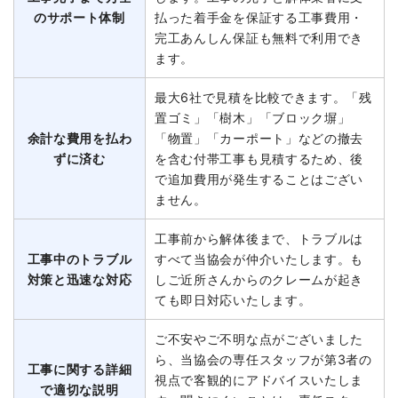
のサポート体制
払った着手金を保証する工事費用・
完工あんしん保証も無料で利用でき
ます。
最大6社で見積を比較できます。「残
置ゴミ」「樹木」「ブロック塀」
余計な費用を払わ
「物置」「カーポート」などの撤去
ずに済む
を含む付帯工事も見積するため、後
で追加費用が発生することはござい
ません。
工事前から解体後まで、トラブルは
工事中のトラブル
すべて当協会が仲介いたします。も
対策と迅速な対応
しご近所さんからのクレームが起き
ても即日対応いたします。
ご不安やご不明な点がございました
ら、当協会の専任スタッフが第3者の
工事に関する詳細
視点で客観的にアドバイスいたしま
で適切な説明