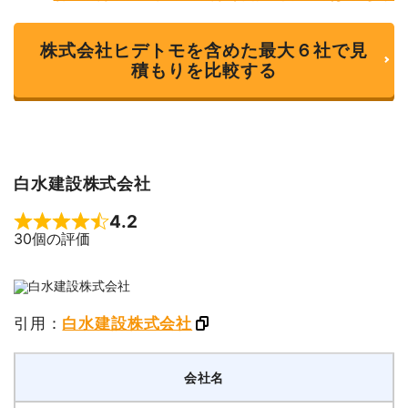
株式会社ヒデトモを含めた最大６社で見
積もりを比較する
白水建設株式会社
4.2
Rated 4.2 out of 5
30個の評価
引用：
白水建設株式会社
会社名