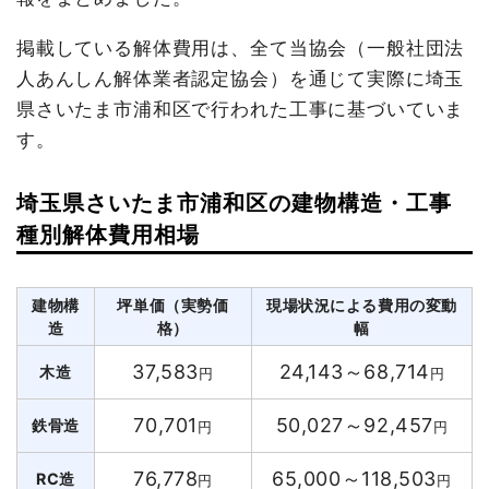
掲載している解体費用は、全て当協会（一般社団法
人あんしん解体業者認定協会）を通じて実際に埼玉
県さいたま市浦和区で行われた工事に基づいていま
す。
埼玉県さいたま市浦和区の建物構造・工事
種別解体費用相場
建物構
坪単価（実勢価
現場状況による費用の変動
造
格）
幅
37,583
24,143～68,714
木造
円
円
70,701
50,027～92,457
鉄骨造
円
円
76,778
65,000～118,503
RC造
円
円