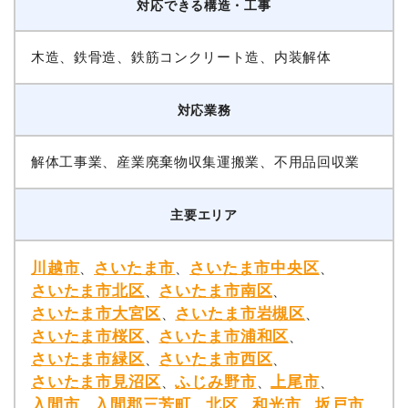
対応できる構造・工事
木造、鉄骨造、鉄筋コンクリート造、内装解体
対応業務
解体工事業、産業廃棄物収集運搬業、不用品回収業
主要エリア
川越市
さいたま市
さいたま市中央区
、
、
、
さいたま市北区
さいたま市南区
、
、
さいたま市大宮区
さいたま市岩槻区
、
、
さいたま市桜区
さいたま市浦和区
、
、
さいたま市緑区
さいたま市西区
、
、
さいたま市見沼区
ふじみ野市
上尾市
、
、
、
入間市
入間郡三芳町
北区
和光市
坂戸市
、
、
、
、