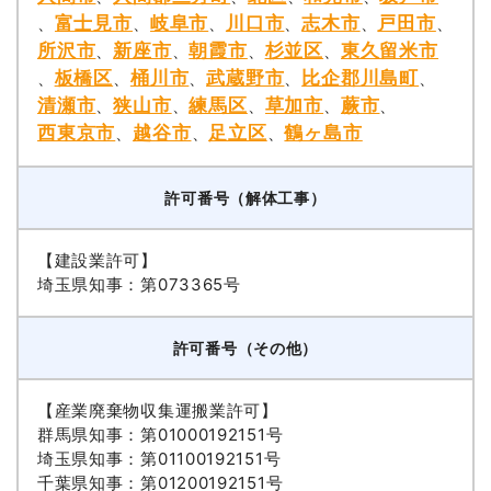
富士見市
岐阜市
川口市
志木市
戸田市
、
、
、
、
、
、
所沢市
新座市
朝霞市
杉並区
東久留米市
、
、
、
、
板橋区
桶川市
武蔵野市
比企郡川島町
、
、
、
、
、
清瀬市
狭山市
練馬区
草加市
蕨市
、
、
、
、
、
西東京市
越谷市
足立区
鶴ヶ島市
、
、
、
許可番号（解体工事）
【建設業許可】
埼玉県知事：第073365号
許可番号（その他）
【産業廃棄物収集運搬業許可】
群馬県知事：第01000192151号
埼玉県知事：第01100192151号
千葉県知事：第01200192151号