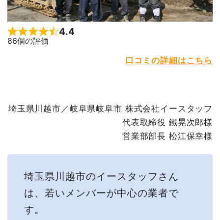
4.4
Rated 4.4 out of 5
86個の評価
口コミの詳細はこちら
埼玉県川越市／岐阜県岐阜市 株式会社イースタッフ
代表取締役 鐵晃次郎様
営業部部長 松江保幸様
埼玉県川越市のイースタッフさん
は、若いメンバーが中心の業者で
す。