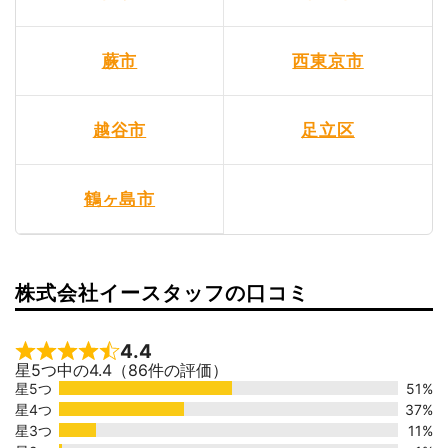
蕨市
西東京市
越谷市
足立区
鶴ヶ島市
株式会社イースタッフの口コミ
4.4
Rated 4.4 out of 5
星5つ中の4.4（86件の評価）
星5つ
51%
星4つ
37%
星3つ
11%