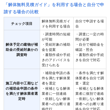
「解体無料見積ガイド」を利用する場合と自分で申
請する場合の比較
解体無料見積ガイ
自分で申請する場
チェック項目
ドを利用する場合
合
・調査時間の短縮
・調査に一定の時
が可能
間が必要
解体予定の建物が補
・受給対象の補助
・自分で補助金を
助金の受給対象かの
金を提案
確認・照合
調査時
・書類作成や手続
・書類作成や手続
きのアドバイスを
きを自分で対応
受けられる
・補助金申請の条
・条件を満たす解
件を満たす解体業
体業者を自分で調
施工内容や工期など
者を選定
査・選定
の補助金申請の条件
・候補となる解体
・候補となる解体
を満たす解体業者選
業者に一括連絡
業者に個別で連絡
定時
・依頼しない解体
・依頼しない解体
業者へのお断り連
業者へのお断り連
絡代行
絡を自分で対応